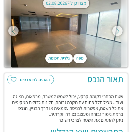
מצודכן ל -
02.08.2026
מפה
גלרית תמונות
תאור הנכס
הוספה למועדפים
שטח מסחרי בקומת קרקע, יכול לשמש למשרד, מרפאות, תצוגה
ועוד.. מכיל חלל פתוח עם תקרה גבוהה, חלונות גדולים המקיפים
את כל השטח, אפשרות לכניסה עצמאית או דרך הבניין, הנכס
ברמת גימור גבוהה ומעוצב בצורה יוקרתית.
ניתן להתאים את השטח לצרכי השוכר.
התרשמות יועץ הנדליין