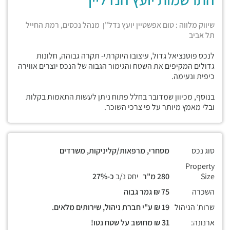
שיווק מלווה : טום אפשטיין יועץ נדל"ן מנהל נכסים, רמת החייל
תל אביב
לנכס פוטנציאל גדול, עיצובו היוקרתי- תקרה גבוהה, חלונות
גדולים המקיפים את השטח והגימור הגבוה של הנכס יוצרים אווירה
כיפית ונעימה.
בנוסף, מכיוון שמדובר בחלל פתוח ניתן לעשות התאמות בקלות
ובלי מאמץ מיותר על פי צרכי השוכר.
סוג נכס
מסחרי, מרפאות/קליניקות, משרדים
Property
Size
280 מ"ר
יחס נ/ב
כ-27%
השכרה
75 ₪ גמר גבוה
שרות׳ הניהול
19 ₪ ע"י חברת ניהול, שירותים מלאים.
ארנונה:
31 ₪ מחושב על שטח נטו!