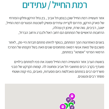
רמת החייל / עתידים
אזור תעשייה רמת החייל שוכן בצפון תל אביב , בין נחל הירקון וחלקו המזרחי
של פארק הירקון, מדרום לקריית עתידים ומשיק לשכונות המגורים רמת החייל,
ישגב, רביבים, נווה שרת, שיכון דן וצהלה,
הרחובות הראשיים של המתחם הם רחוב ראול ולנברג ורחוב הברזל,
בשנים האחרונות הפך המתחם, בנוסף להיותו מתחם חברות היי-טק , לאזור
משכנם של מאות אנשי רפואה מתחומים שונים וזאת בשל הקמתו של המרכז
הרפואי הפרטי "אסותא" במתחם,
בשעות הערב אזור התעשייה רמת החייל משנה את פניו למתחם בילויים
מועדף בקרב רבים מתושבי תל אביב ומחוצה לה. קומות הקרקע של מבני
משרדים רבים במתחם מאכלסות כיום מסעדות, פאבים, בתי קפה ושטחי
מסחר רבים ומגוונים.