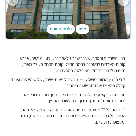
מפה
גלרית תמונות
בניין משרדים ומסחר, שעבר שדרוג לאחרונה, ייצוגי ומרשים, ארבע
קומות משרדים להשכרה ברמת החייל, קומת מסחר פעילה מאוד,
חזיתית לרחוב הברזל, מאוכלסת במסעדות.
לובי הבניין מרווח, מושקע וייצוגי המכיל פינות ישיבה, שלוש מעליות ועובד
קבלה המאייש אותו רוב שעות היממה.
חניון תת קרקעי עומד לרשות דיירי הבניין ובנוסף חניון ציבורי צמוד-
"חניון הנחושת" הנותן פתרון מצוין לאורחי הבניין.
״בית הברזל 7״ ממוקם בכניסה לאזור התעשייה המבוקש של רמת
החייל, על רחוב הברזל ומאוכלס על ידי חברות הייטק, פרסום, מדיה
ומקצועות חופשיים.