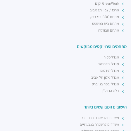
רכבת קלה - קו ירוק (עתידי)
GreenWork יקום
רכבת / רכבת קלה ·
4R8V+F4 תל אביב יפו
מרכז / צפון תל אביב
מתחם BBC בני ברק
מתחם בית המשפט
מתחם הבורסה
מתחמים ופרוייקטים מבוקשים
מגדל ספיר
מגדלי הארבעה
מגדל מידטאון
מגדלי אלון תל אביב
מגדלי בסר בני ברק
בלוג הנדל"ן
הישובים המבוקשים ביותר
משרדים להשכרה בבני ברק
משרדים להשכרה בגבעתיים