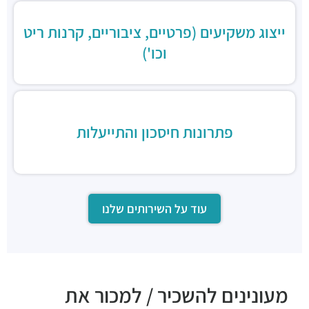
מסעדות ·
ברקוביץ' 4, תל אביב יפו
ייצוג משקיעים (פרטיים, ציבוריים, קרנות ריט
מזנון בית משפט השלום
מסעדות ·
ויצמן‬ 1, תל אביב יפו
וכו')
ארקפה בית אסיה
מסעדות ·
ויצמן‬ 4, תל אביב יפו
מלכה malka
מסעדות ·
דפנה 2, תל אביב יפו
פתרונות חיסכון והתייעלות
עוד על השירותים שלנו
מעונינים להשכיר / למכור את