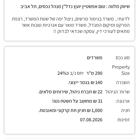
שיווק מלווה : טום אפשטיין יועץ נדל"ן מנהל נכסים, תל אביב
לדעתי.. משרד בגימור מרשים, ניצול יפה של שטח המשרד, רצפת
הפרקט ומיקום המגדל, משרד מואר עם אנרגיות טובות אשר
מתאים לעורכי דין, עסקה שכדאי לבדוק !!
סוג נכס
משרדים
Property
Size
290 מ"ר
יחס נ/ב
כ24%
השכרה
140 ₪ בגמר ייצוגי.
שרות׳ הניהול
22 ₪ חברת ניהול, שירותים מלאים.
ארנונה:
31 ₪ מחושב על השטח נטו!
חניה
1,000 ₪ חניון תת קרקעי ומאובטח.
זמינות
07.08.2026