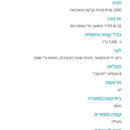
חניה
1000 ₪ חניון תת קרקעי ומאובטח.
ארנונה
31 ₪ למ"ר מחושב על השטח נטו!
גודל קומה טיפוסית
כ- 1200 מ"ר
לובי
רחב ידיים ומפואר, פינות ישיבה מכובדות, מאויש ע"י שומר
מעליות
8 מעליות "חכמות"
מרפסות
יש
בית קפה/מסעדה
מגוון
קומה מסחרית
פעילה