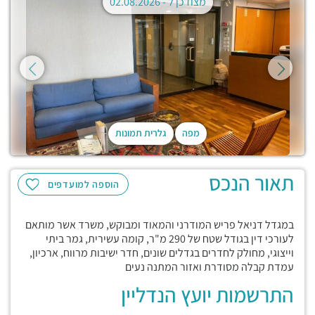
מצודכן ל -
02.08.2026
מפה
גלרית תמונות
תאור הנכס
הוספה למועדפים
במגדל דניאל פריש המודרני והמאוד ומבוקש, משרד אשר מותאם
לעורכי דין בגודל שטח של 290 מ"ר, קומה עשירית, גמר ביתי
וייצוגי, מחולק לחדרים בגדלים שונים, חדר ישיבות מרווח, ארכיון,
עמדת קבלה מסודרת ואזור המתנה נעים
התרשמות יועץ הנדליין