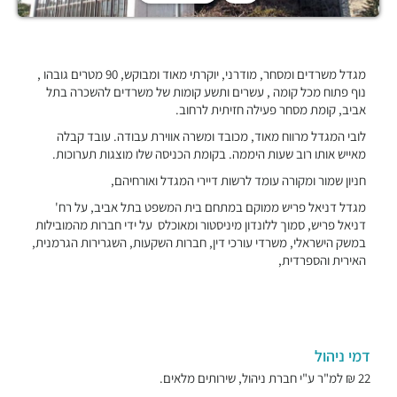
מגדל משרדים ומסחר, מודרני, יוקרתי מאוד ומבוקש, 90 מטרים גובהו ,
נוף פתוח מכל קומה , עשרים ותשע קומות של משרדים להשכרה בתל
אביב, קומת מסחר פעילה חזיתית לרחוב.
לובי המגדל מרווח מאוד, מכובד ומשרה אווירת עבודה. עובד קבלה
מאייש אותו רוב שעות היממה. בקומת הכניסה שלו מוצגות תערוכות.
חניון שמור ומקורה עומד לרשות דיירי המגדל ואורחיהם,
מגדל דניאל פריש ממוקם במתחם בית המשפט בתל אביב, על רח'
דניאל פריש, סמוך ללונדון מיניסטור ומאוכלס על ידי חברות מהמובילות
במשק הישראלי, משרדי עורכי דין, חברות השקעות, השגרירות הגרמנית,
האירית והספרדית,
דמי ניהול
22 ₪ למ"ר ע"י חברת ניהול, שירותים מלאים.