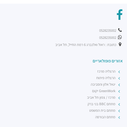
0528235002
0528235002
כתובת : ראול ואלנברג 6 רמת החייל, תל אביב
אזורים פופולאריים
הרצליה מרכז
הרצליה פיתוח
יגאל אלון והסביבה
GreenWork יקום
מרכז / צפון תל אביב
מתחם BBC בני ברק
מתחם בית המשפט
מתחם הבורסה