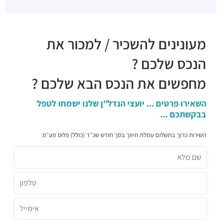
פיצה סיציליאנו
מסעדות ·
שדרות אבא אבן 5, הרצליה
דומינוס פיצה
מעונינים להשכיר / למכור את
מסעדות ·
שדרות אבא אבן 1, הרצליה
ג'ירף
הנכס שלכם ?
מסעדות ·
המנופים 9, הרצליה
מחפשים את הנכס הבא שלכם ?
מסעדת פת קואה
מסעדות ·
גלגלי הפלדה 6, הרצליה
השאירו פרטים ... יועצי הנדל"ן שלנו ישמחו לטפל
מסעדת Gute
בבקשתכם ...
מסעדות ·
שדרות אבא אבן 8, הרצליה
פילאף פוד בר
השירות כרוך בתשלום עמלת תיווך בסך חודש שכ״ד (כולל) פלוס מע״מ
מסעדות ·
החרש 3, הרצליה
אגאדיר - הרצליה
מסעדות ·
המנופים 9, הרצליה
זוזוברה הרצליה
מסעדות ·
אריה שנקר 7, הרצליה
קיוטו
מסעדות ·
אריה שנקר 7, הרצליה