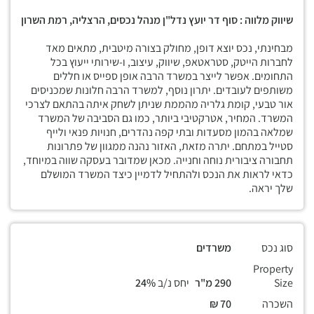
שיווק מלווה : סוף דר יועץ נדל"ן מנהל נכסים, הרצליה, רמת השרון
מבחינתי, נכס יוצא דופן, מחולק בצורה מיטבית, מתאים מאד
לחברות הייטק, סטראטאפ, שיווק, עיצוב, ו-שירותי ייעוץ בכל
התחומים. אפשר לייצר במשרד הרבה אופן ספייס או חללים
משותפים לעובדים. יתרון נוסף, למשרד הרבה חלונות שמכניסים
אור טבעי, קומת גלריה מהממת שניתן לשחק איתה בהתאם לצרכי
המשרד. המחיר, אטרקטיבי ביותר, כמו גם הסביבה של המשרד
שמלאה בהמון מסעדות ובתי קפה נהדרים, חנויות פנאי ולייף
סטייל במתחם. יתרה מזאת, האזור נהנה ממגוון של פתרונות
תחבורה ציבורית נוחה וחנייה. מכאן שמדובר בעסקה שווה במיוחד,
כדאי לראות את הנכס ולהתחיל לדמיין כיצד המשרד המושלם
שלך יראה.
סוג נכס
משרדים
Property
Size
290 מ"ר
יחס נ/ב
24%
השכרה
70 ₪