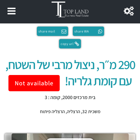
share mail
share WA
copy url
290 מ״ר, ניצול מרבי של השטח,
עם קומת גלריה!
Not available
בית מרכזים 2000, קומה : 3
משכית 32,
הרצליה
,
הרצליה פיתוח