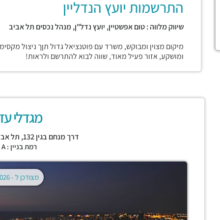
התרשמות יועץ הנדליין
שיווק מלווה : טום אפשטיין, יועץ נדל"ן, מנהל נכסים תל אביב
מיקום מצוין ומבוקש, משרד עם פוטנציאל גדול תןך ניצול מקסימל
ומושקע, אזור פעיל מאוד, שווה לבוא להתרשם ולראות!
מגדלי עזר
דרך מנחם בגין 132,
תל אביב
רמת בניין : CLASS A
מצודכן ל -
02.08.2026