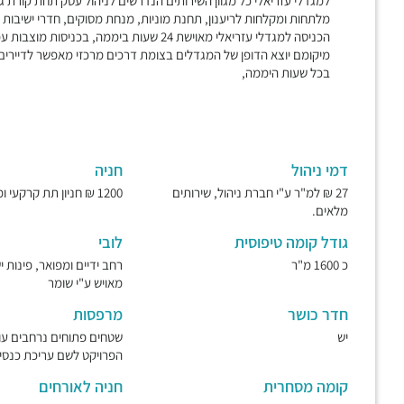
למגדלי עזריאלי כל מגוון השירותים הנדרשים לניהול עסק תחת קורת גג א
מלתחות ומקלחות לריענון, תחנת מוניות, מנחת מסוקים, חדרי ישיבות
הכניסה למגדלי עזריאלי מאוישת 24 שעות ביממה, בכניסות מוצבות עמדות ביטחון המבקרות את תנועת הדיירים והמבקרים בכל עת,
מיקומם יוצא הדופן של המגדלים בצומת דרכים מרכזי מאפשר לדיירים
בכל שעות היממה,
דמי ניהול
חניה
27 ₪ למ"ר ע"י חברת ניהול, שירותים
1200 ₪ חניון תת קרקעי ומאובטח.
מלאים.
גודל קומה טיפוסית
לובי
כ 1600 מ"ר
רחב ידיים ומפואר, פינות 
מאויש ע"י שומר
חדר כושר
מרפסות
יש
שטחים פתוחים נרחבים עו
הפרויקט לשם עריכת כנסים
קומה מסחרית
חניה לאורחים