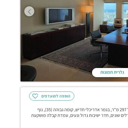
גלרית תמונות
הוספה למועדפים
במגדלי עזריאלי, המגדל המשולש, משרד מפואר בגודל שטח של 297 מ"ר, בגמר אדריכלי חדיש, קומה גבוהה (35), נוף
לים שונים, חדר ישיבות גדול ונעים, עמדת קבלה מושקעת