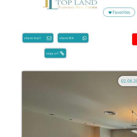
Favorites
share mail
share WA
copy url