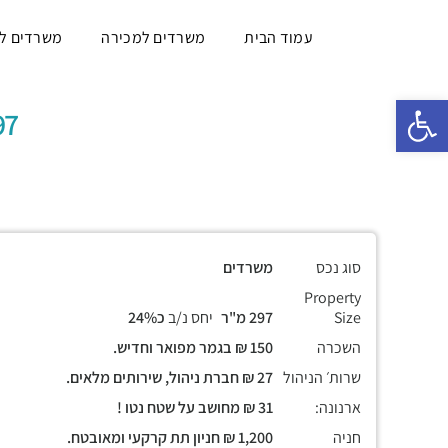
עמוד הבית
משרדים למכירה
משרדים ל
פתח סרגל נגישות
297 מ"ר, קומה
סוג נכס
משרדים
Property
Size
297 מ"ר
יחס נ/ב
כ24%
השכרה
150 ₪ בגמר מפואר וחדיש.
שרות׳ הניהול
27 ₪ חברת ניהול, שירותים מלאים.
ארנונה:
31 ₪ מחושב על שטח נטו !
חניה
1,200 ₪ חניון תת קרקעי ומאובטח.