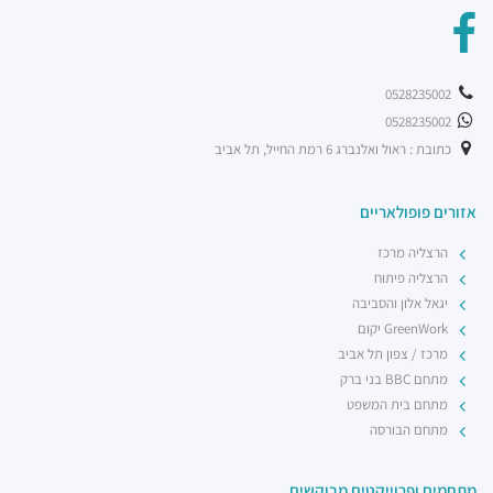
0528235002
0528235002
כתובת : ראול ואלנברג 6 רמת החייל, תל אביב
אזורים פופולאריים
הרצליה מרכז
הרצליה פיתוח
יגאל אלון והסביבה
GreenWork יקום
מרכז / צפון תל אביב
מתחם BBC בני ברק
מתחם בית המשפט
מתחם הבורסה
מתחמים ופרוייקטים מבוקשים