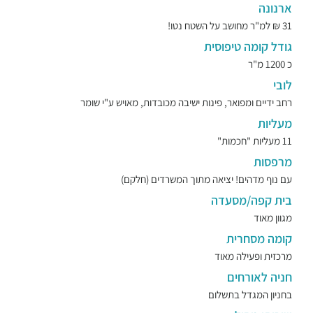
ארנונה
31 ₪ למ"ר מחושב על השטח נטו!
גודל קומה טיפוסית
כ 1200 מ"ר
לובי
רחב ידיים ומפואר, פינות ישיבה מכובדות, מאויש ע"י שומר
מעליות
11 מעליות "חכמות"
מרפסות
עם נוף מדהים! יציאה מתוך המשרדים (חלקם)
בית קפה/מסעדה
מגוון מאוד
קומה מסחרית
מרכזית ופעילה מאוד
חניה לאורחים
בחניון המגדל בתשלום