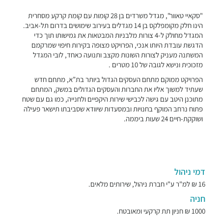
"סקאיי טאוור", מגדל משרדים בן 28 קומות עם קומת קרקע מסחרית
הינו חלק מקומפלקס בן 14 מגדלים בעירוב שימושים בדרום תל-אביב.
המגדל מחולק ל-4 צורות מלבניות המבטאות את גמישותו תוך כדי
הדגשת עובדת היותו אנכי, הפרויקט מצופה בקירות חיפוי שמרקמם
המשתנה מעניק לצורות השונות מקצב ותנועה כאחד, לובי המגדל
מזכוכית ונישא לגובה של 10 מטרים .
הפרויקט ממוקם מתחם העסקים הגדול ביותר בת”א, מתחם חדש
שעתיד למשוך אליו את החברות והעסקים הגדולים במשק, המתחם
מתוכנן היטב עם גישה לכבישי שירות היקפיים ולחנייה, כמו גם עם שטח
פתוח נרחב המוקף בחנויות ובמסעדות שיוודא שסביבתו תישאר פעילה
ושוקקת-חיים 24 שעות ביממה.
דמי ניהול
16 ₪ למ"ר ע"י חברת ניהול, שירותים מלאים.
חניה
1000 ₪ חניון תת קרקעי ומאובטח.