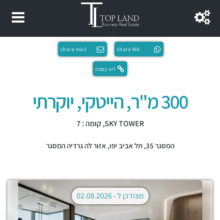
share mail
share WA
copy url
300 מ"ר, הייטקי, יוקרתי
SKY TOWER, קומה : 7
המסגר 35,
תל אביב יפו
,
אזור לה גרדיה המסגר
מצודכן ל -
02.08.2026