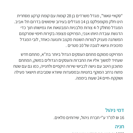
"סקאיי טאוור", מגדל משרדים בן 28 קומות עם קומת קרקע מסחרית
הינו חלק מקומפלקס בן 14 מגדלים בעירוב שימושים בדרום תל-אביב.
המגדל מחולק ל-4 צורות מלבניות המבטאות את גמישותו תוך כדי
הדגשת עובדת היותו אנכי, הפרויקט מצופה בקירות חיפוי שמרקמם
המשתנה מעניק לצורות השונות מקצב ותנועה כאחד, לובי המגדל
מזכוכית ונישא לגובה של 10 מטרים .
הפרויקט ממוקם מתחם העסקים הגדול ביותר בת”א, מתחם חדש
שעתיד למשוך אליו את החברות והעסקים הגדולים במשק, המתחם
מתוכנן היטב עם גישה לכבישי שירות היקפיים ולחנייה, כמו גם עם שטח
פתוח נרחב המוקף בחנויות ובמסעדות שיוודא שסביבתו תישאר פעילה
ושוקקת-חיים 24 שעות ביממה.
דמי ניהול
16 ₪ למ"ר ע"י חברת ניהול, שירותים מלאים.
חניה