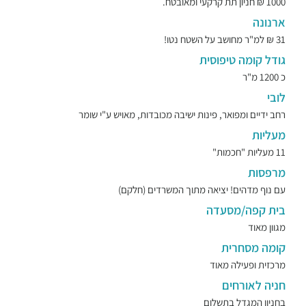
1000 ₪ חניון תת קרקעי ומאובטח.
ארנונה
31 ₪ למ"ר מחושב על השטח נטו!
גודל קומה טיפוסית
כ 1200 מ"ר
לובי
רחב ידיים ומפואר, פינות ישיבה מכובדות, מאויש ע"י שומר
מעליות
11 מעליות "חכמות"
מרפסות
עם נוף מדהים! יציאה מתוך המשרדים (חלקם)
בית קפה/מסעדה
מגוון מאוד
קומה מסחרית
מרכזית ופעילה מאוד
חניה לאורחים
בחניון המגדל בתשלום