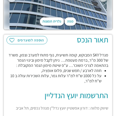
מפה
גלרית תמונות
תאור הנכס
הוספה למועדפים
מגדל SKY המבוקש, קומה תשיעית, נוף פתוח למערב וצפון, משרד
של 300 מ"ר, ברמת מעטפת… ניתן לקבל מימון ובינוי הגמר
בהתאמה לצרכי השוכר… ע"פ שיטת מימון הגמר המקובלת :
חוזה לארבע / חמש שנים, פלוס אופציה,
על כל 1000 ש"ח למ"ר עלות גמר, עלות השכירות עולה ב 10
ש"ח למ"ר,
התרשמות יועץ הנדליין
שיווק מלווה : דורון אפשטיין יועץ נדל"ן מנהל נכסים, תל אביב