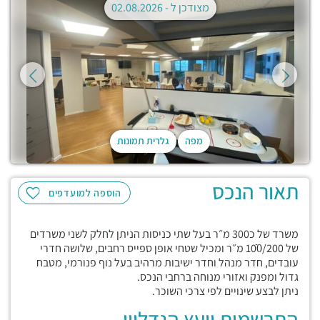
מצודכן ל -
02.08.2026
מפה
גלרית תמונות
תאור הנכס
הוספה למועדפים
משרד של כ300 מ״ר בעל שתי כניסות הניתן לחלק לשני משרדים
של 100ֿ/200 מ״ר ומכיל שטחי אופן ספייס רחבים, שלושה חדרי
עובדים, חדר מנהל וחדר ישיבות מרהיב בעל נוף פנורמי, מטבח
גדול ומפנק ואזורי מנוחה ברחבי הנכס.
ניתן לבצע שינויים לפי צרכי השוכר.
התרשמות יועץ הנדליין