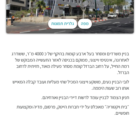
מפה
גלרית תמונות
בניין משרדים ומסחר בעל ארבע קומות בהיקף של כ 4000 מ״ר, ששודרג
לאחרונה, אינטימי וייצוגי, ממוקם בכניסה לאזור התעשייה המבוקש של
רמת החייל, על רחוב הברזל קומת מסחר פעילה מאוד, חזיתית לרחוב
הברזל.
לובי הבניין נעים, מושקע וייצוגי המכיל שתי מעליות ועובד קבלה המאייש
אותו רוב שעות היממה.
חניון הצמוד לבניין עומד לרשות דיירי הבניין ואורחיהם.
״בית ויקטוריה״ מאוכלס על ידי חברות הייטק, פרסום, מדיה ומקצועות
חופשיים.