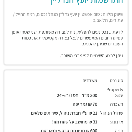
שיווק מלווה : טום אפשטיין יועץ נדל"ן מנהל נכסים, רמת החייל /
עתידים, תל אביב
לדעתי.. נכס נעים להפליא, נוח לעבודה משותפת, שני שטחי אופן
ספייס רחבים המאפשרים לנצל בצורה מקסימלית את כמות
העובדים שניתן להכניס.
ניתן לבצע השינויים לפי צרכי השוכר.
סוג נכס
משרדים
Property
Size
300 מ"ר
יחס נ/ב
24%
השכרה
70 ₪ גמר יפה
שרות׳ הניהול
21 ₪ ע"י חברת ניהול, שירותים מלאים
ארנונה:
31 ₪ מחושב על שטח נטו!
חניה
600 ₪ חניון תת קרקעי ומאובטח.