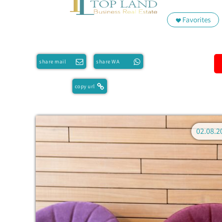
Favorites
share mail
share WA
copy url