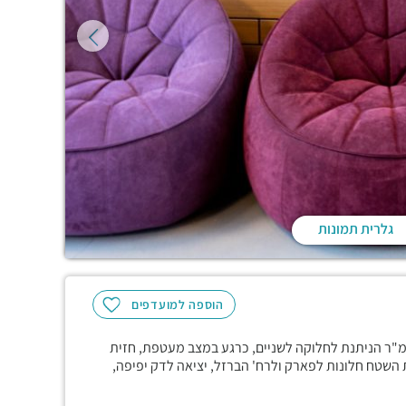
גלרית תמונות
הוספה למועדפים
ניין היפה ביותר ברמת החייל, חנות ייחודית ומדהימה של 650 מ"ר הניתנת לחלוקה לשניים, כרגע במצב מעטפת, חזית
 השטח חלונות לפארק ולרח' הברזל, יציאה לדק יפיפה,