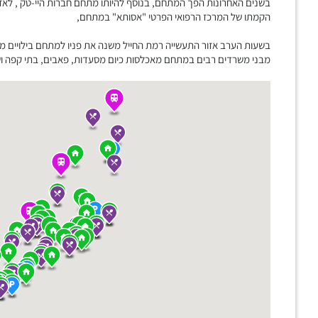
בשנים האחרונות הפך המתחם, בנוסף להיותו מתחם חברות היי-טק , לאז
הקמתו של המרכז הרפואי הפרטי "אסותא" במתחם,
בשעות הערב אזור התעשייה רמת החייל משנה את פניו למתחם בילויים מ
מבני משרדים רבים במתחם מאכלסות כיום מסעדות, פאבים, בתי קפה ושט