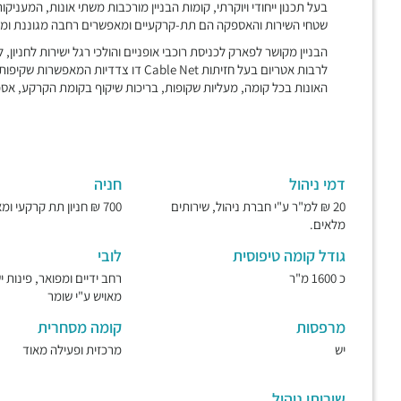
בעל תכנון ייחודי ויוקרתי, קומות הבניין מורכבות משתי אונות, המענ
שטחי השירות והאספקה הם תת-קרקעיים ומאפשרים רחבה מגוננת ומ
הבניין מקושר לפארק לכניסת רוכבי אופניים והולכי רגל ישירות לחניון
לרבות אטריום בעל חזיתות Cable Net דו 
האונות בכל קומה, מעליות שקופות, בריכות שיקוף בקומת הקרקע, אס
דמי ניהול
חניה
20 ₪ למ"ר ע"י חברת ניהול, שירותים
700 ₪ חניון תת קרקעי ומאובטח.
מלאים.
גודל קומה טיפוסית
לובי
כ 1600 מ"ר
רחב ידיים ומפואר, פינות 
מאויש ע"י שומר
מרפסות
קומה מסחרית
יש
מרכזית ופעילה מאוד
שירותי ניהול