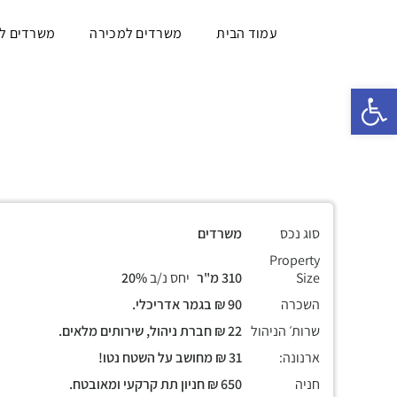
עמוד הבית
משרדים למכירה
משרדים ל
פתח סרגל נגישות
סוג נכס
משרדים
Property
Size
310 מ"ר
יחס נ/ב
20%
השכרה
90 ₪ בגמר אדריכלי.
שרות׳ הניהול
22 ₪ חברת ניהול, שירותים מלאים.
ארנונה:
31 ₪ מחושב על השטח נטו!
חניה
650 ₪ חניון תת קרקעי ומאובטח.