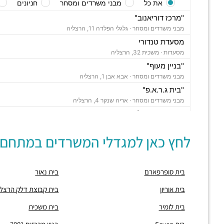
את כל
מבני משרדים ומסחר
חניונים
"מרכז דוריאנוב"
מבני משרדים ומסחר ·
גלגלי הפלדה 11, הרצליה
מסעדת טנדורי
מסעדות ·
משכית 32, הרצליה
"בניין מעוף"
מבני משרדים ומסחר ·
אבא אבן 1, הרצליה
"בית ג.ר.א.פ"
מבני משרדים ומסחר ·
אריה שנקר 4, הרצליה
"בית מור הרצליה"
מבני משרדים ומסחר ·
משכית 26, הרצליה,
לחץ כאן למגדלי המשרדים במתחם:
תחנת רכבת הרצליה
רכבת / רכבת קלה ·
בן ציון מיכאלי 1, הרצליה
חניון משכית
בית סופרפארם
בית נאור
חניונים ·
יד חרוצים 7, הרצליה
חניון אקרשטיין
בית אוריון
בית קבוצת דלק הרצלי
חניונים ·
5R65+MG הרצליה
בית לומיר
בית משכית
חניון גלגלי הפלדה
חניונים ·
גלגלי הפלדה 11, הרצליה