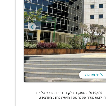
גלרית תמונות
קומפלקס מודרני של שלושה בניני משרדים ומסחר, סך הכול שטח בנוי כ- 19,400 מ"ר, ממוקם בחלקו הדרומי והמבוקש של אזור
רה בהרצליה פיתוח, קומת מסחר פעילה מאוד חזיתית לרחוב הסדנאות,