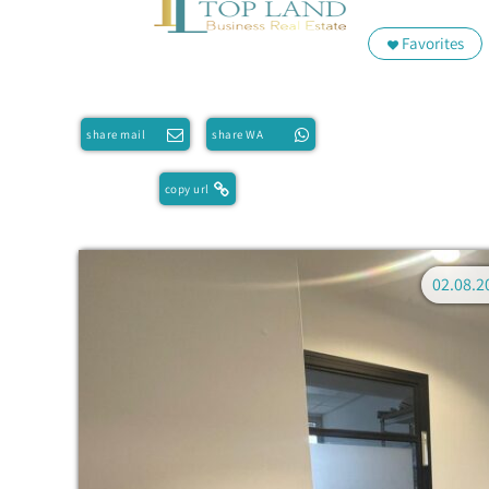
Favorites
share mail
share WA
copy url