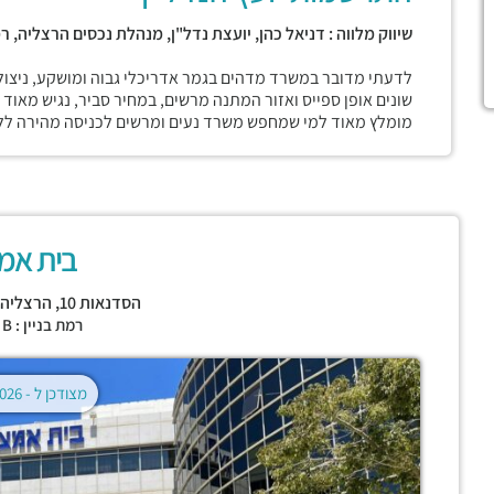
שיווק מלווה : דניאל כהן, יועצת נדל"ן, מנהלת נכסים הרצליה, ר
לדעתי מדובר במשרד מדהים בגמר אדריכלי גבוה ומושקע, ניצול
שונים אופן ספייס ואזור המתנה מרשים, במחיר סביר, נגיש מאוד
מומלץ מאוד למי שמחפש משרד נעים ומרשים לכניסה מהירה ללא
בית אמ
הסדנאות 10,
הרצליה
רמת בניין : CLASS B
מצודכן ל -
02.08.2026