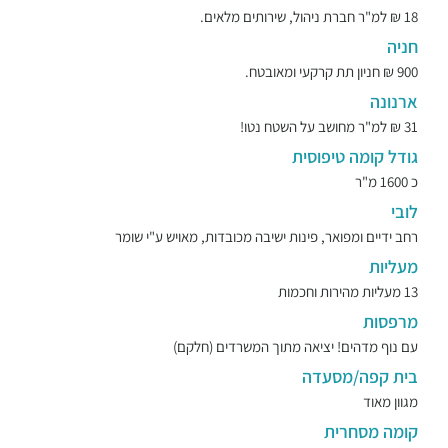
18 ₪ למ"ר חברת ניהול, שירותים מלאים.
חניה
900 ₪ חניון תת קרקעי ומאובטח.
ארנונה
31 ₪ למ"ר מחושב על השטח נטו!
גודל קומה טיפוסית
כ 1600 מ"ר
לובי
רחב ידיים ומפואר, פינות ישיבה מכובדות, מאויש ע"י שומר
מעליות
13 מעליות מהירות וחכמות
מרפסות
עם נוף מדהים! יציאה מתוך המשרדים (חלקם)
בית קפה/מסעדה
מגוון מאוד
קומה מסחרית