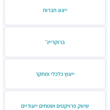
חניונים ·
האחים בז'רנו 5, רמת גן
ייצוג חברות
חניון מגדלי התאומים
חניונים ·
הרי הגלעד 11, רמת גן
תחנת רכבת תל אביב סבידור מרכז
רכבת / רכבת קלה ·
3QMX+F6 תל אביב יפו
תחנת רכבת קלה (קו אדום)
רכבת / רכבת קלה ·
3RM3+53 רמת גן
ברוקרייג'
ג׳פניקה הבורסה רמת גן
מסעדות ·
רחוב זאב ז'בוטינסקי 2, רמת גן
ארקפה מתחם הבורסה
מסעדות ·
3RM3+G7 רמת גן
ארומה
ייעוץ כלכלי ומחקר
מסעדות ·
3RM3+CJ רמת גן
דומינוס פיצה
מסעדות ·
3RM4+76 רמת גן
ג'חנון קול
מסעדות ·
רחוב זאב ז'בוטינסקי 20, רמת גן
טוקיו סושי, בורסת היהלומים
שיווק פרויקטים ושטחים ייעודיים
מסעדות ·
3RM2+CQ רמת גן