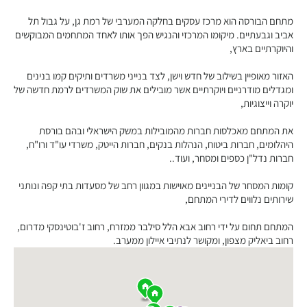
מתחם הבורסה הוא מרכז עסקים בחלקה המערבי של רמת גן, על גבול תל
אביב וגבעתיים. מיקומו המרכזי והנגיש הפך אותו לאחד המתחמים המבוקשים
והיוקרתיים בארץ,
האזור מאופיין בשילוב של חדש וישן, לצד בנייני משרדים ותיקים קמו בנינים
ומגדלים מודרניים ויוקרתיים אשר מובילים את שוק המשרדים לרמת חדשה של
יוקרה וייצוגיות,
את המתחם מאכלסות חברות מהמובילות במשק הישראלי ובהם בורסת
היהלומים, חברות ביטוח, הנהלות בנקים, חברות הייטק, משרדי עו"ד ורו"ח,
חברות נדל"ן כספים ומסחר, ועוד..
קומות המסחר של הבניינים מאוישות במגוון רחב של מסעדות בתי קפה ונותני
שירותים נלווים לדירי המתחם,
המתחם תחום על ידי רחוב אבא הלל סילבר ממזרח, רחוב ז'בוטינסקי מדרום,
רחוב ביאליק מצפון, ומקושר לנתיבי איילון ממערב.