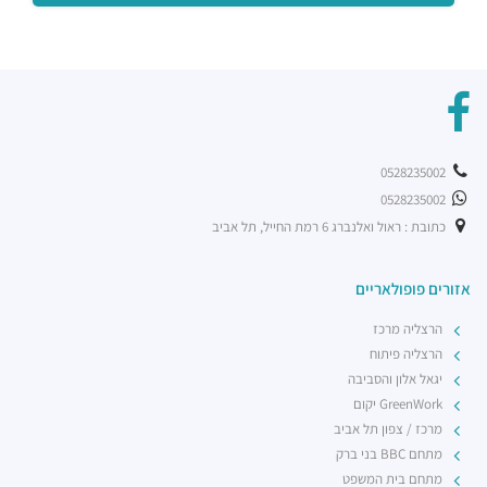
מסעדות ·
אהליאב 3, רמת גן
צ'אנג מאי נודלס
מסעדות ·
תובל 16, רמת גן
סושימן
מסעדות ·
החילזון 1, רמת גן
דומיניק
מסעדות ·
תובל 11, רמת גן
0528235002
שווארמה שמש
0528235002
מסעדות ·
תובל 9, רמת גן
כתובת : ראול ואלנברג 6 רמת החייל, תל אביב
מדיום רייר
מסעדות ·
החילזון 5, רמת גן
אזורים פופולאריים
רשת בתי הקפה אילן'ס
מסעדות ·
דרך מנחם בגין 7, רמת גן
הרצליה מרכז
הרצליה פיתוח
יגאל אלון והסביבה
GreenWork יקום
מרכז / צפון תל אביב
מתחם BBC בני ברק
מתחם בית המשפט