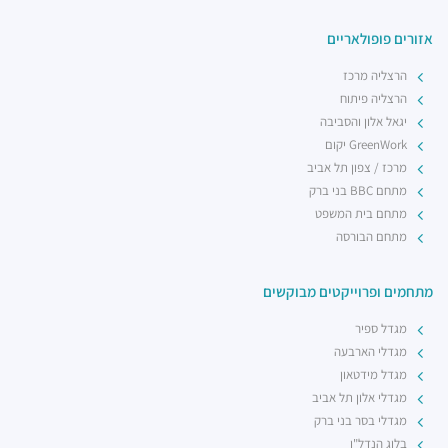
רכבת קלה - קו ירוק (עתידי)
רכבת / רכבת קלה ·
5R74+5G הרצליה
אזורים פופולאריים
רכבת קלה - קו ירוק (עתידי)
הרצליה מרכז
רכבת / רכבת קלה ·
5R42+3V הרצליה
הרצליה פיתוח
יגאל אלון והסביבה
GreenWork יקום
מרכז / צפון תל אביב
מתחם BBC בני ברק
מתחם בית המשפט
מתחם הבורסה
מתחמים ופרוייקטים מבוקשים
מגדל ספיר
מגדלי הארבעה
מגדל מידטאון
מגדלי אלון תל אביב
מגדלי בסר בני ברק
בלוג הנדל"ן