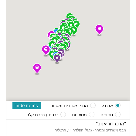
hide items
את כל
מבני משרדים ומסחר
חניונים
מסעדות
רכבת / רכבת קלה
"מרכז דוריאנוב"
מבני משרדים ומסחר ·
גלגלי הפלדה 11, הרצליה