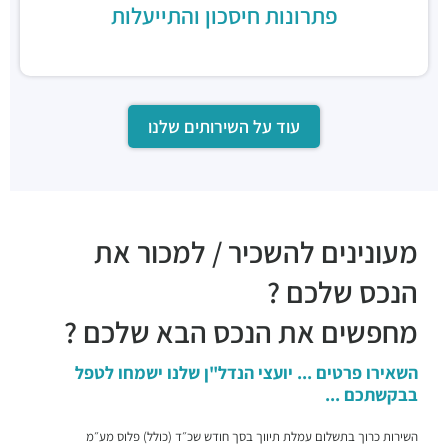
פתרונות חיסכון והתייעלות
מסעדות ·
הסדנאות 4, הרצליה
La Vaca Loca
מסעדות ·
מדינת היהודים 60, הרצליה
קלאטה 15
מסעדות ·
מדינת היהודים 89, הרצליה
עוד על השירותים שלנו
נאפיס הרצליה
מסעדות ·
המדע 5, הרצליה
פיצה סיציליאנו
מסעדות ·
שדרות אבא אבן 5, הרצליה
דומינוס פיצה
מעונינים להשכיר / למכור את
מסעדות ·
שדרות אבא אבן 1, הרצליה
ג'ירף
הנכס שלכם ?
מסעדות ·
המנופים 9, הרצליה
מחפשים את הנכס הבא שלכם ?
מסעדת פת קואה
מסעדות ·
גלגלי הפלדה 6, הרצליה
השאירו פרטים ... יועצי הנדל"ן שלנו ישמחו לטפל
מסעדת Gute
בבקשתכם ...
מסעדות ·
שדרות אבא אבן 8, הרצליה
פילאף פוד בר
השירות כרוך בתשלום עמלת תיווך בסך חודש שכ״ד (כולל) פלוס מע״מ
מסעדות ·
החרש 3, הרצליה