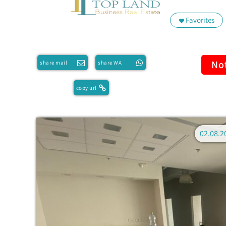
Favorites
Not
share mail
share WA
copy url