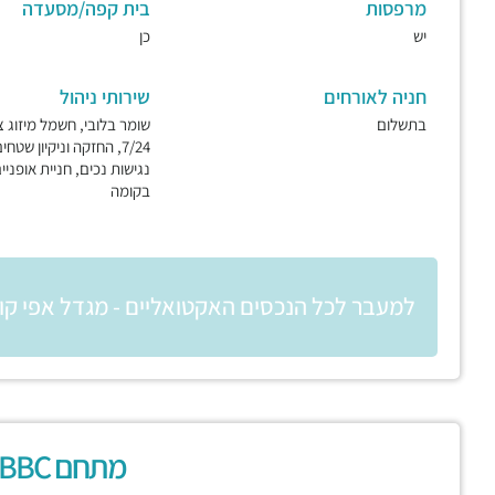
מרפסות
בית קפה/מסעדה
יש
כן
חניה לאורחים
שירותי ניהול
בתשלום
שומר בלובי, חשמל מיזוג צ
7/24, החזקה וניקיון שטחי
נגישות נכים, חניית אופניים
בקומה
למעבר לכל הנכסים האקטואליים - מגדל אפי קו
מתחם BBC בני ברק