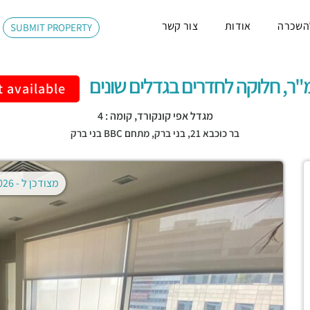
השכרה
אודות
צור קשר
SUBMIT PROPERTY
 available
מגדל אפי קונקורד, קומה : 4
בר כוכבא 21,
בני ברק
,
מתחם BBC בני ברק
מצודכן ל -
02.08.2026