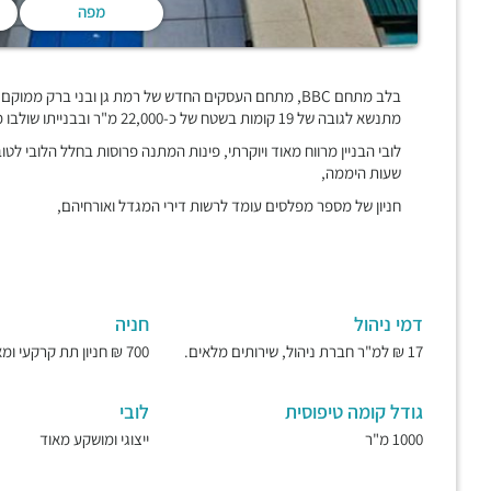
מפה
מתנשא לגובה של 19 קומות בשטח של כ-22,000 מ"ר ובבנייתו שולבו מרפסות שמש פתוחות הצופות אל פארק הירקון,
לובי הבניין מרווח מאוד ויוקרתי, פינות המתנה פרוסות בחלל הלובי 
שעות היממה,
חניון של מספר מפלסים עומד לרשות דירי המגדל ואורחיהם,
דמי ניהול
חניה
17 ₪ למ"ר חברת ניהול, שירותים מלאים.
700 ₪ חניון תת קרקעי ומאובטח.
גודל קומה טיפוסית
לובי
1000 מ"ר
ייצוגי ומושקע מאוד