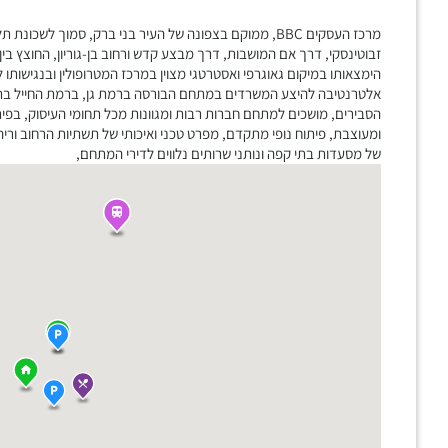
מרכז העסקים BBC, ממוקם בצפונה של העיר בני ברק, סמוך לשכ
זבוטינסקי, דרך אם המושבות, דרך מבצע קדש ורחוב בן-גוריון, החוצץ בי
הימצאותו במיקום גאוגרפי ואסטרטגי מצוין במרכז המטרופולין ובנגישות
אלטרנטיבה להיצע המשרדים במתחם הבורסה ברמת גן, ברמת החייל בתל א
הסבירים, מושכים למתחם חברות רבות ומגוונות מכל תחומי העיסוק, בפית
ומעוצבת, פיתוח נופי מתקדם, מפרט טכני ואיכותי של תשתיות הרחוב וריהו
של מסעדות בתי קפה ונותני שרותים נלווים לדירי המתחם,