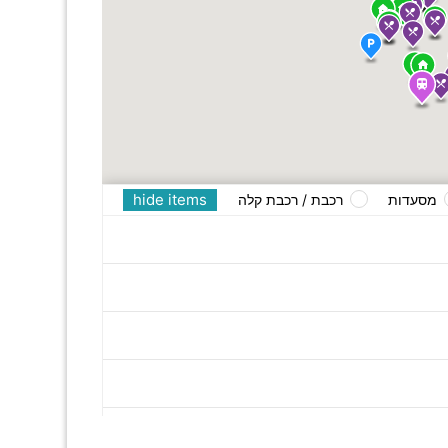
hide items
מסעדות
רכבת / רכבת קלה