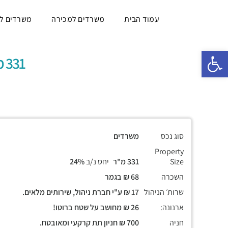
עמוד הבית
משרדים למכירה
משרדים ל
פתח סרגל נגישות
331 מ"ר, חלוקה לחדרים בגדלים שונים
סוג נכס
משרדים
Property
Size
331 מ"ר
יחס נ/ב
24%
השכרה
68 ₪ בגמר
שרות׳ הניהול
17 ₪ ע"י חברת ניהול, שירותים מלאים.
ארנונה:
26 ₪ מחושב על שטח ברוטו!
חניה
700 ₪ חניון תת קרקעי ומאובטח.