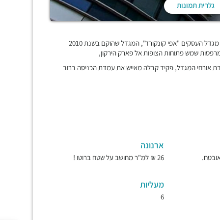
גלרית תמונות
בלב מתחם BBC, מתחם העסקים החדש של רמת גן ובני ברק ממוקם מגדל העסקים "אפי קונקורד", המגדל שהוקם בשנת 2010
לטובת אורחי המגדל, פקיד קבלה מאייש את עמדת הכניסה ברוב
ארנונה
26 ₪ למ"ר מחושב על שטח ברוטו !
מעליות
6