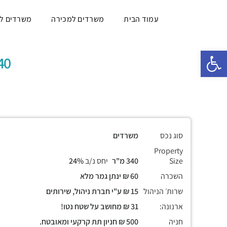
עמוד הבית
משרדים למכירה
משרדים ל
פתח סרגל נגישות
340 מ״ר, קומה ש
סוג נכס
משרדים
Property
Size
340 מ"ר
יחס נ/ב
24%
השכרה
60 ₪ ינתן גמר מלא
שרות׳ הניהול
15 ₪ ע"י חברת ניהול, שירותים
ארנונה:
31 ₪ מחושב על שטח נטו!
חניה
500 ₪ חניון תת קרקעי ומאובטח.