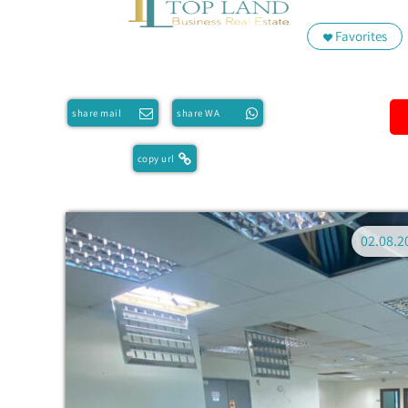
Favorites
share mail
share WA
copy url