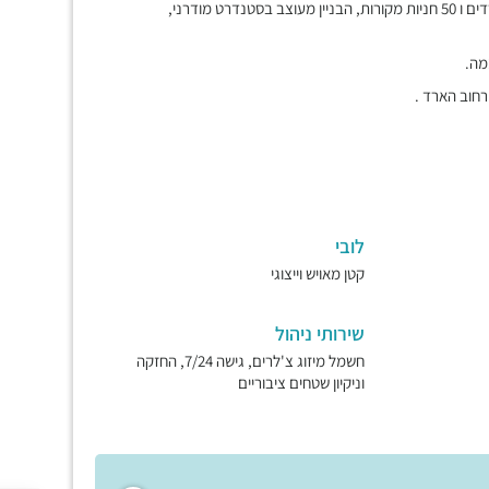
בניין עצמאי וחדיש, חמש קומות של 350 מ"ר, סך הכול 2100 מ"ר משרדים ו 50 חניות מקורות, הבניין מעוצב בסטנדרט מודרני,
מה.
רחוב הארד .
לובי
קטן מאויש וייצוגי
שירותי ניהול
חשמל מיזוג צ'לרים, גישה 7/24, החזקה
וניקיון שטחים ציבוריים