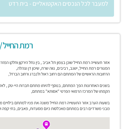
למעבר לכל הנכסים האקטואליים - בית רדט
רמת החייל /
אזור תעשייה רמת החייל שוכן בצפון תל אביב , בין נחל הירקון וחלקו המז
המגורים רמת החייל, ישגב, רביבים, נווה שרת, שיכון דן וצהלה,
הרחובות הראשיים של המתחם הם רחוב ראול ולנברג ורחוב הברזל,
בשנים האחרונות הפך המתחם, בנוסף להיותו מתחם חברות היי-טק , לאז
הקמתו של המרכז הרפואי הפרטי "אסותא" במתחם,
בשעות הערב אזור התעשייה רמת החייל משנה את פניו למתחם בילויים מ
מבני משרדים רבים במתחם מאכלסות כיום מסעדות, פאבים, בתי קפה ושט