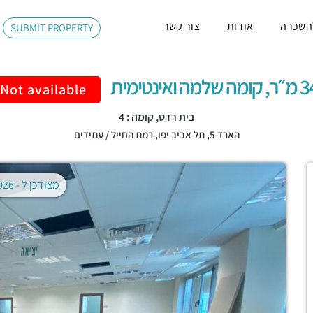
השכרה
אודות
צור קשר
SUBMIT PROPERTY
למה ואינטימית
Not available
בית רדט, קומה : 4
הארד 5,
תל אביב יפו
,
רמת החייל / עתידים
מצודכן ל -
02.08.2026