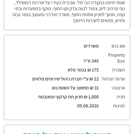
שטח יפיפה בנקודה הכי תל- אביבית בעיר! על שדרות רוטשילד,
נוף מרהיב לים, צמוד לנווה צדק וקו החוף, מוקף במסעדות ובתי
קפה, סמוך לחניון אחוזת החוף. משרד מודרני ומעוצב בגמר גבוה
וחדש, מתאים לחברות הייטק!
סוג נכס
משרדים
Property
Size
345 מ"ר
השכרה
175 ₪ בגמר מלא
שרות׳ הניהול
22 ₪ ע"י חברת ניהול שירותים מלאים
ארנונה:
31 ₪ מחושב על השטח נטו
חניה
1,000 ₪ חניון תת קרקעי ומאובטח
זמינות
09.08.2026