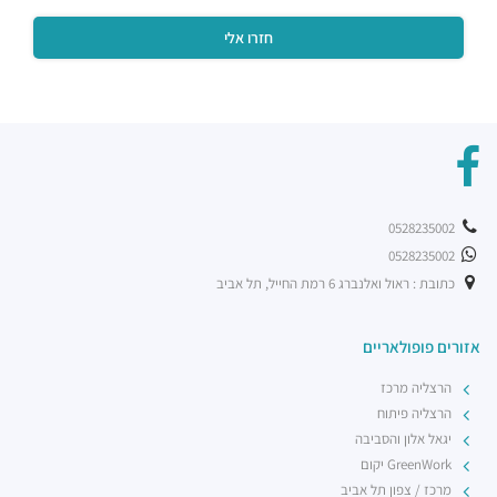
0528235002
0528235002
כתובת : ראול ואלנברג 6 רמת החייל, תל אביב
אזורים פופולאריים
הרצליה מרכז
הרצליה פיתוח
יגאל אלון והסביבה
GreenWork יקום
מרכז / צפון תל אביב