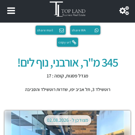
share mail
share WA
copy url
345 מ"ר, אורבני, נוף לים!
מגדל פסגות, קומה : 17
רוטשילד 3,
תל אביב יפו
,
שדרות רוטשילד והסביבה
מצודכן ל -
02.08.2026