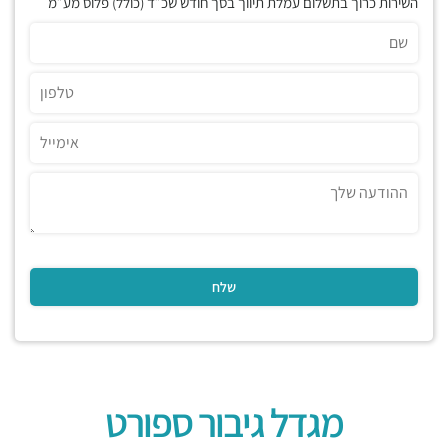
השירות כרוך בתשלום עמלת תיווך בסך חודש שכ״ד (כולל) פלוס מע״מ
מגדל גיבור ספורט