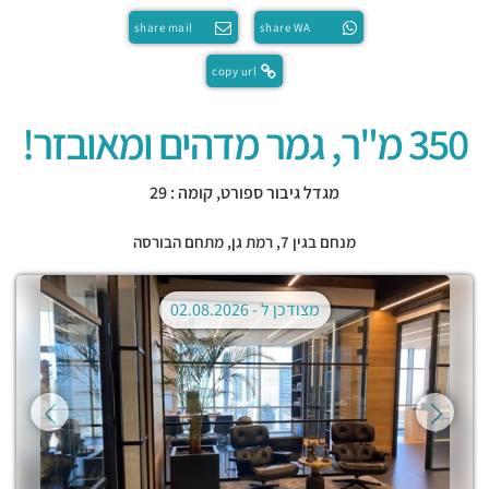
share mail
share WA
copy url
350 מ"ר, גמר מדהים ומאובזר!
מגדל גיבור ספורט, קומה : 29
מנחם בגין 7,
רמת גן
,
מתחם הבורסה
מצודכן ל -
02.08.2026