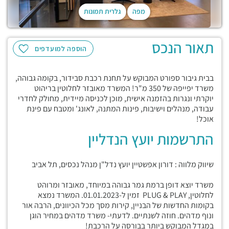
מפה
גלרית תמונות
תאור הנכס
הוספה למועדפים
בבית גיבור ספורט המבוקש על תחנת רכבת סבידור, בקומה גבוהה,
משרד יפייפה של 350 מ"ר! המשרד מאובזר לחלוטין בריהוט
יוקרתי ונגרות בהזמנה אישית, מוכן לכניסה מיידית, מחולק לחדרי
עבודה, מנהלים וישיבות, פינות המתנה, לאונג' ומטבח עם פינת
אוכל!
התרשמות יועץ הנדליין
שיווק מלווה : דורון אפשטיין יועץ נדל"ן מנהל נכסים, תל אביב
משרד יוצא דופן ברמת גמר גבוהה במיוחד, מאובזר ומרוהט
לחלוטין, PLUG & PLAY זמין ל-01.01.2023. המשרד נמצא
בקומות החדשות של הבניין, קירות מסך מכל הכיוונים, הרבה אור
ונוף מדהים. חוזה לשנתיים. לדעתי- משרד מדהים במחיר הוגן
במגדל המבוקש ביותר בבורסה על הרכבת!