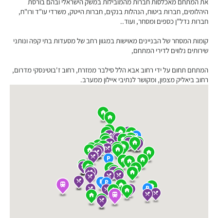
את המתחם מאכלסות חברות מהמובילות במשק הישראלי ובהם בורסת
היהלומים, חברות ביטוח, הנהלות בנקים, חברות הייטק, משרדי עו"ד ורו"ח,
חברות נדל"ן כספים ומסחר, ועוד..
קומות המסחר של הבניינים מאוישות במגוון רחב של מסעדות בתי קפה ונותני
שירותים נלווים לדירי המתחם,
המתחם תחום על ידי רחוב אבא הלל סילבר ממזרח, רחוב ז'בוטינסקי מדרום,
רחוב ביאליק מצפון, ומקושר לנתיבי איילון ממערב.