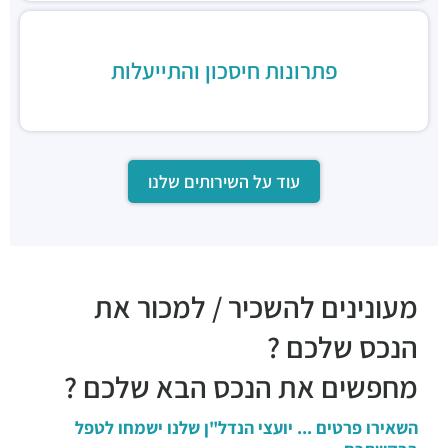
מסעדות ·
יגאל אלון 120, תל אביב יפו
שווארמה נחלת יצחק
מסעדות ·
נחלת יצחק 7, תל אביב יפו
פתרונות חיסכון והתייעלות
סושי כשר - wok sushi9
מסעדות ·
יגאל אלון 129, תל אביב יפו
עוד על השירותים שלנו
מעונינים להשכיר / למכור את
הנכס שלכם ?
מחפשים את הנכס הבא שלכם ?
השאירו פרטים ... יועצי הנדל"ן שלנו ישמחו לטפל