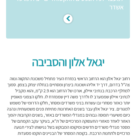
אשדר
יגאל אלון והסביבה
רחוב יגאל אלון הוא הרחוב הראשי במזרח העיר מתחיל משכונת התקווה ונווה
צה"ל בדרום, דרך יד אליהו ושכונת ביצרון ומסתיים בנחלת יצחק בצפון. סמוך
למחלף הרכבת בנתיבי איילון, אורכו של הרחוב הוא 2.9 ק"מ, והוא מקביל
לנתיבי איילון שממערב לו ולדרך משה דיין שממזרח לו. חלקו הצפוני מאופיין
יותר כאזור מסחרי ובו עשרות בניני משרדים ומסחר, חלקו הדרומי של משמש
למגורים. ציר יגאל אלון עבר בשנים האחרונות מתיחת פנים משמעותית ונהנה
כיום משיעורי תפוסה גבוהים במגדלי המשרדים באזור, בשנים הקרובות יהפוך
האזור לאחד מאזורי התעסוקה המרכזיים של ת"א, בעיקר עקב הקמתם של
מספר מגדלי משרדים חדשים ומיקומו המבוקש בשל נגישותו לצירי תנועה
מרכזיים ולתחנות הרכבת. בקומת המסחר של הבניינים הוקמו מסעדות