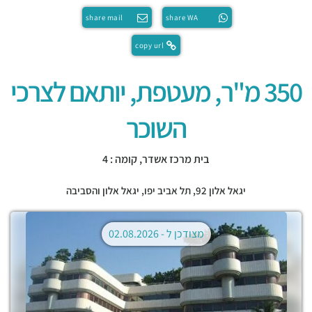
share mail
share WA
copy url
350 מ"ר, מעטפת, יותאם לצרכי
השוכר
בית מרכז אשדר, קומה : 4
יגאל אלון 92,
תל אביב יפו
,
יגאל אלון והסביבה
מצודכן ל -
02.08.2026