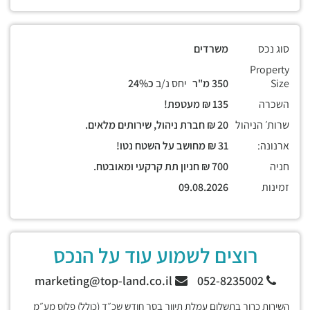
סוג נכס
משרדים
Property
Size
350 מ"ר
יחס נ/ב
כ24%
השכרה
135 ₪ מעטפת!
שרות׳ הניהול
20 ₪ חברת ניהול, שירותים מלאים.
ארנונה:
31 ₪ מחושב על השטח נטו!
חניה
700 ₪ חניון תת קרקעי ומאובטח.
זמינות
09.08.2026
רוצים לשמוע עוד על הנכס
marketing@top-land.co.il
052-8235002
השירות כרוך בתשלום עמלת תיווך בסך חודש שכ״ד (כולל) פלוס מע״מ