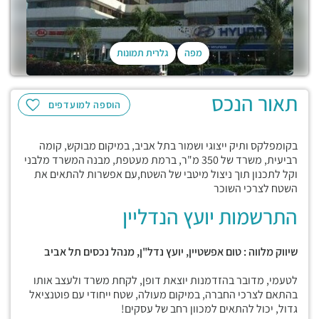
מפה
גלרית תמונות
תאור הנכס
הוספה למועדפים
בקומפלקס ותיק ייצוגי ושמור בתל אביב, במיקום מבוקש, קומה
רביעית, משרד של 350 מ"ר, ברמת מעטפת, מבנה המשרד מלבני
וקל לתכנון תוך ניצול מיטבי של השטח,עם אפשרות להתאים את
השטח לצרכי השוכר
התרשמות יועץ הנדליין
שיווק מלווה : טום אפשטיין, יועץ נדל"ן, מנהל נכסים תל אביב
לטעמי, מדובר בהזדמנות יוצאת דופן, לקחת משרד ולעצב אותו
בהתאם לצרכי החברה, במיקום מעולה, שטח ייחודי עם פוטנציאל
גדול, יכול להתאים למכוון רחב של עסקים!