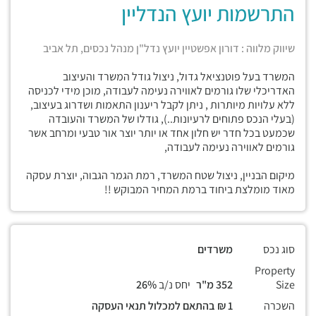
התרשמות יועץ הנדליין
שיווק מלווה : דורון אפשטיין יועץ נדל"ן מנהל נכסים, תל אביב
המשרד בעל פוטנציאל גדול, ניצול גודל המשרד והעיצוב
האדריכלי שלו גורמים לאווירה נעימה לעבודה, מוכן מידי לכניסה
ללא עלויות מיותרות , ניתן לקבל ריענון התאמות ושדרוג בעיצוב,
(בעלי הנכס פתוחים לרעיונות..), גודלו של המשרד והעובדה
שכמעט בכל חדר יש חלון אחד או יותר יוצר אור טבעי ומרחב אשר
גורמים לאווירה נעימה לעבודה,
מיקום הבניין, ניצול שטח המשרד, רמת הגמר הגבוה, יוצרת עסקה
מאוד מומלצת ביחוד ברמת המחיר המבוקש !!
סוג נכס
משרדים
Property
Size
352 מ"ר
יחס נ/ב
26%
השכרה
1 ₪ בהתאם למכלול תנאי העסקה