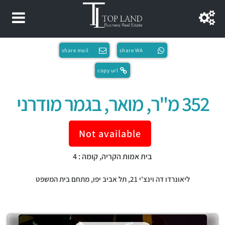
share mail
share WA
copy url
352 מ"ר, מואר, בגמר מודרני
Not available
בית אמות הקריה, קומה : 4
ליאונרדו דה וינצ'י 21,
תל אביב יפו
,
מתחם בית המשפט