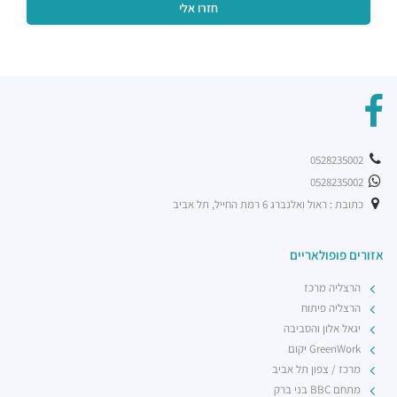
0528235002
0528235002
כתובת : ראול ואלנברג 6 רמת החייל, תל אביב
אזורים פופולאריים
הרצליה מרכז
הרצליה פיתוח
יגאל אלון והסביבה
GreenWork יקום
מרכז / צפון תל אביב
מתחם BBC בני ברק