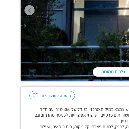
גלרית תמונות
הוספה למועדפים
שטח בקומת הקרקע שיכול לשמש כמסחר או משרד, משופץ כחדש נמצא במיקום מרכזי, בגודל של 360 מ"ר ,עם חדר
שירותים פרטיים. יש שתי אפשרויות לכניסה מהרחוב וגם
יין.
, לבנק, לחנות פארם, קליניקות, בית רופאים, ושילוב