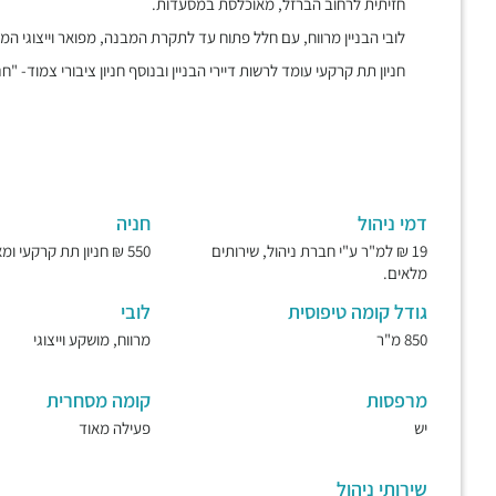
חזיתית לרחוב הברזל, מאוכלסת במסעדות.
לובי הבניין מרווח, עם חלל פתוח עד לתקרת המבנה, מפואר וייצוגי המ
חניון תת קרקעי עומד לרשות דיירי הבניין ובנוסף חניון ציבורי צמוד- "חנ
דמי ניהול
חניה
19 ₪ למ"ר ע"י חברת ניהול, שירותים
550 ₪ חניון תת קרקעי ומאובטח.
מלאים.
גודל קומה טיפוסית
לובי
850 מ"ר
מרווח, מושקע וייצוגי
מרפסות
קומה מסחרית
יש
פעילה מאוד
שירותי ניהול