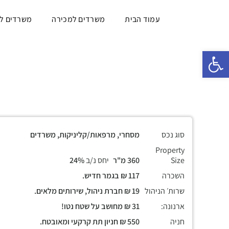
עמוד הבית
משרדים למכירה
משרדים ל
פתח סרגל נגישות
סוג נכס
מסחרי, מרפאות/קליניקות, משרדים
Property
Size
360 מ"ר
יחס נ/ב
24%
השכרה
117 ₪ בגמר חדיש.
שרות׳ הניהול
19 ₪ חברת ניהול, שירותים מלאים.
ארנונה:
31 ₪ מחושב על שטח נטו!
חניה
550 ₪ חניון תת קרקעי ומאובטח.