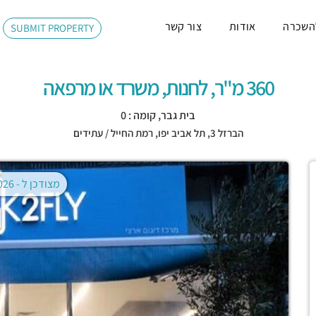
השכרה
אודות
צור קשר
SUBMIT PROPERTY
360 מ"ר, לחנות, משרד או מרפאה
בית גבר, קומה : 0
הברזל 3,
תל אביב יפו
,
רמת החייל / עתידים
מצודכן ל -
02.08.2026