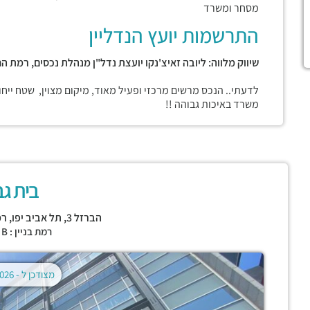
מסחר ומשרד
התרשמות יועץ הנדליין
שיווק מלווה: ליובה זאיצ'נקו יועצת נדל"ן מנהלת נכסים, רמת הח
לדעתי.. הנכס מרשים מרכזי ופעיל מאוד, מיקום מצוין, שטח יי
משרד באיכות גבוהה !!
בית גב
הברזל 3,
תל אביב יפו
,
רמ
רמת בניין : CLASS B
מצודכן ל -
02.08.2026