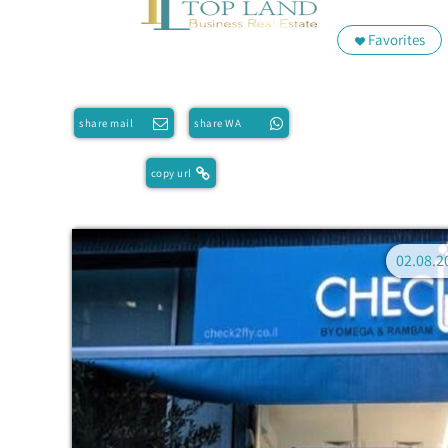
Favorites
share mail
share WA
copy url