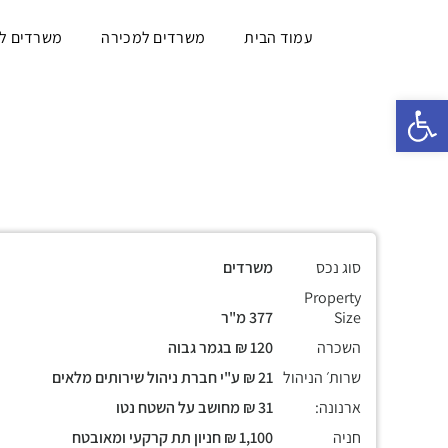
עמוד הבית
משרדים למכירה
משרדים ל
פתח סרגל נגישות
סוג נכס
משרדים
Property
Size
377 מ"ר
השכרה
120 ₪ בגמר גבוה
שרות׳ הניהול
21 ₪ ע"י חברת ניהול שירותים מלאים
ארנונה:
31 ₪ מחושב על השטח נטו
חניה
1,100 ₪ חניון תת קרקעי ומאובטח