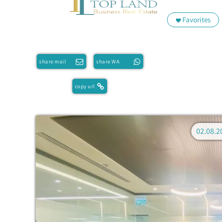
Favorites
share mail
share WA
copy url