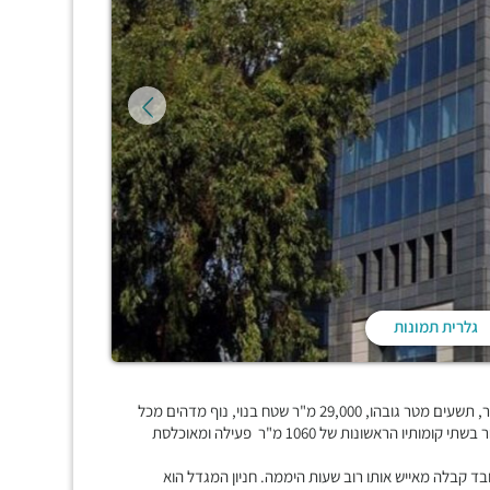
גלרית תמונות
מגדל משרדים ומסחר, מבוקש מאוד, מפואר ואיכותי, אחד היקרים בעיר, תשעים מטר גובהו, 29,000 מ"ר שטח בנוי, נוף מדהים מכל
קומה, עשרים ושש קומות של משרדים להשכרה בתל אביב, קומת מסחר בשתי קומותיו הראשונות של 1060 מ"ר פעילה ומאוכלסת
בד קבלה מאייש אותו רוב שעות היממה. חניון המגדל הוא