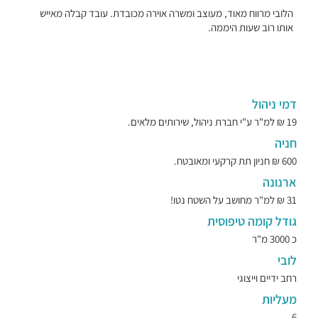
הלובי מרווח מאוד, מעוצב ומשרה אוירה מכובדת. עובד קבלה מאייש
אותו רוב שעות היממה.
דמי ניהול
19 ₪ למ"ר ע"י חברת ניהול, שירותים מלאים.
חניה
600 ₪ חניון תת קרקעי ומאובטח.
ארנונה
31 ₪ למ"ר מחושב על השטח נטו!
גודל קומה טיפוסית
כ 3000 מ"ר
לובי
רחב ידיים וייצוגי
מעליות
6