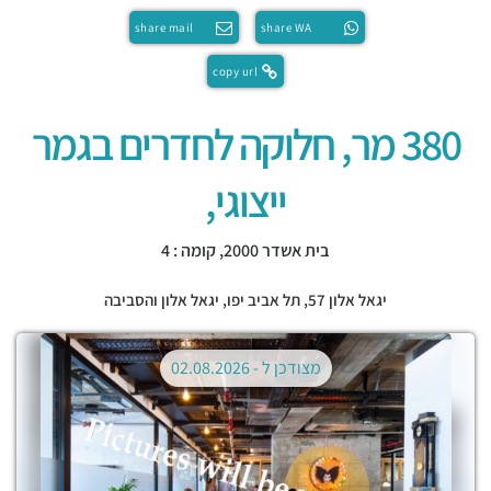
share mail
share WA
copy url
380 מר, חלוקה לחדרים בגמר
ייצוגי,
בית אשדר 2000, קומה : 4
יגאל אלון 57,
תל אביב יפו
,
יגאל אלון והסביבה
מצודכן ל -
02.08.2026