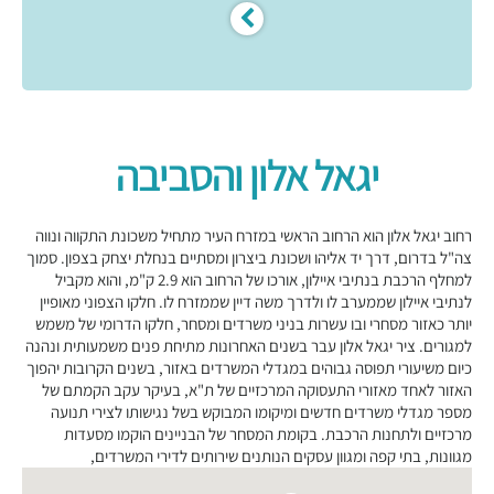
יגאל אלון והסביבה
רחוב יגאל אלון הוא הרחוב הראשי במזרח העיר מתחיל משכונת התקווה ונווה
צה"ל בדרום, דרך יד אליהו ושכונת ביצרון ומסתיים בנחלת יצחק בצפון. סמוך
למחלף הרכבת בנתיבי איילון, אורכו של הרחוב הוא 2.9 ק"מ, והוא מקביל
לנתיבי איילון שממערב לו ולדרך משה דיין שממזרח לו. חלקו הצפוני מאופיין
יותר כאזור מסחרי ובו עשרות בניני משרדים ומסחר, חלקו הדרומי של משמש
למגורים. ציר יגאל אלון עבר בשנים האחרונות מתיחת פנים משמעותית ונהנה
כיום משיעורי תפוסה גבוהים במגדלי המשרדים באזור, בשנים הקרובות יהפוך
האזור לאחד מאזורי התעסוקה המרכזיים של ת"א, בעיקר עקב הקמתם של
מספר מגדלי משרדים חדשים ומיקומו המבוקש בשל נגישותו לצירי תנועה
מרכזיים ולתחנות הרכבת. בקומת המסחר של הבניינים הוקמו מסעדות
מגוונות, בתי קפה ומגוון עסקים הנותנים שירותים לדירי המשרדים,