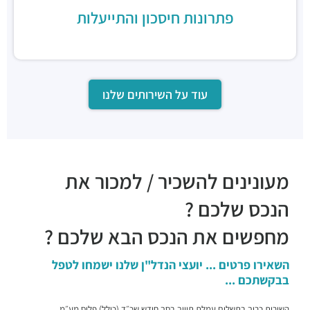
מסעדות ·
נחלת יצחק 7, תל אביב יפו
פתרונות חיסכון והתייעלות
סושי כשר - wok sushi9
מסעדות ·
יגאל אלון 129, תל אביב יפו
עוד על השירותים שלנו
מעונינים להשכיר / למכור את
הנכס שלכם ?
מחפשים את הנכס הבא שלכם ?
השאירו פרטים ... יועצי הנדל"ן שלנו ישמחו לטפל
בבקשתכם ...
השירות כרוך בתשלום עמלת תיווך בסך חודש שכ״ד (כולל) פלוס מע״מ