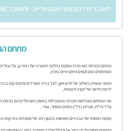
למעבר לכל הנכסים האקטואליים - ONE TOWER (מגדל וואן)
מתחם הב
מתחם הבורסה הוא מרכז עסקים בחלקה המערבי של רמת גן, על גבול תל א
המתחמים המבוקשים והיוקרתיים בארץ,
האזור מאופיין בשילוב של חדש וישן, לצד בנייני משרדים ותיקים קמו בני
לרמת חדשה של יוקרה וייצוגיות,
את המתחם מאכלסות חברות מהמובילות במשק הישראלי ובהם בורסת היהל
עו"ד ורו"ח, חברות נדל"ן כספים ומסחר, ועוד..
קומות המסחר של הבניינים מאוישות במגוון רחב של מסעדות בתי קפה ונות
המתחם תחום על ידי רחוב אבא הלל סילבר ממזרח, רחוב ז'בוטינסקי מדרום