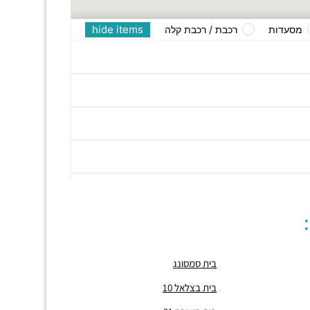
hide items
מסעדות
רכבת / רכבת קלה
בית סמסונג
בית בצלאל 10