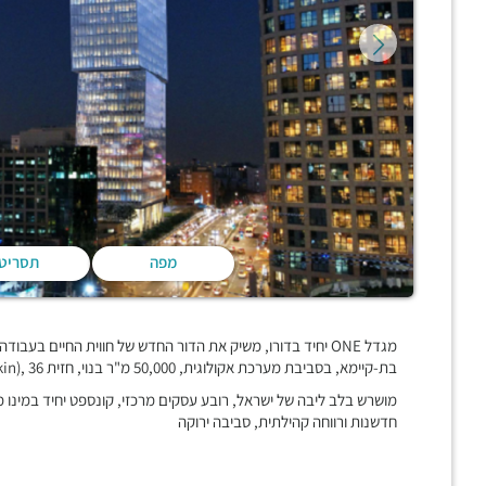
מפה
תסריט
מגדל ONE יחיד בדורו, משיק את הדור החדש של חווית החיים בעב
בת-קיימא, בסביבת מערכת אקולוגית, 50,000 מ"ר בנוי, חזית SQM (Double Skin), 36 קומות של 1,500 מ"ר,
מושרש בלב ליבה של ישראל, רובע עסקים מרכזי, קונספט יחיד במינו
חדשנות ורווחה קהילתית, סביבה ירוקה