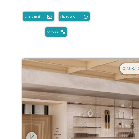
share mail
share WA
copy url