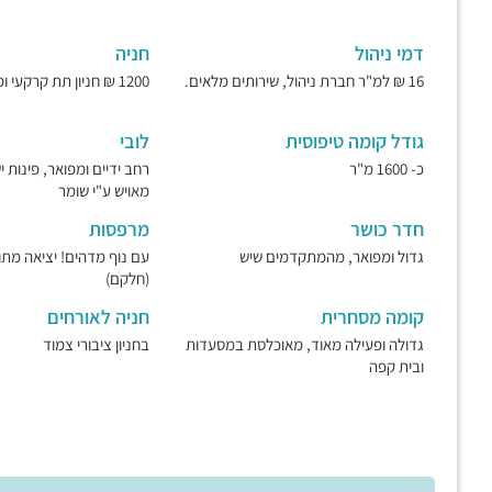
דמי ניהול
חניה
16 ₪ למ"ר חברת ניהול, שירותים מלאים.
1200 ₪ חניון תת קרקעי ומאובטח.
גודל קומה טיפוסית
לובי
כ- 1600 מ"ר
רחב ידיים ומפואר, פינות 
מאויש ע"י שומר
חדר כושר
מרפסות
גדול ומפואר, מהמתקדמים שיש
עם נוף מדהים! יציאה מת
(חלקם)
קומה מסחרית
חניה לאורחים
גדולה ופעילה מאוד, מאוכלסת במסעדות
בחניון ציבורי צמוד
ובית קפה