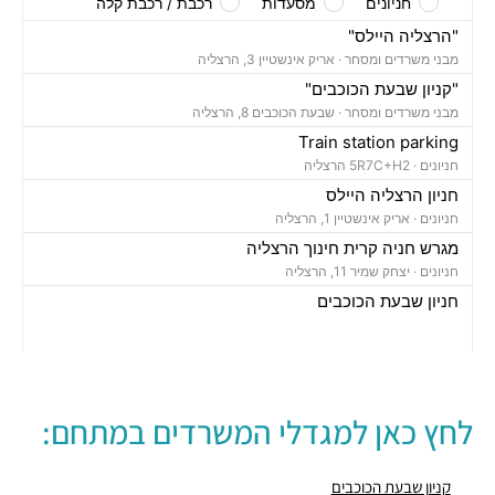
חניונים
מסעדות
רכבת / רכבת קלה
"הרצליה היילס"
מבני משרדים ומסחר ·
אריק אינשטיין 3, הרצליה
"קניון שבעת הכוכבים"
מבני משרדים ומסחר ·
שבעת הכוכבים 8, הרצליה
Train station parking
חניונים ·
5R7C+H2 הרצליה
חניון הרצליה היילס
חניונים ·
אריק אינשטיין 1, הרצליה
מגרש חניה קרית חינוך הרצליה
חניונים ·
יצחק שמיר 11, הרצליה
חניון שבעת הכוכבים
חניונים ·
שדרות שבעת הכוכבים 10, הרצליה
תחנת רכבת הרצליה
רכבת / רכבת קלה ·
בן ציון מיכאלי 1, הרצליה
נונו הרצליה
לחץ כאן למגדלי המשרדים במתחם:
מסעדות ·
אריק איינשטיין 3, הרצליה
סושי רום
מסעדות ·
5R78+42 הרצליה
קניון שבעת הכוכבים