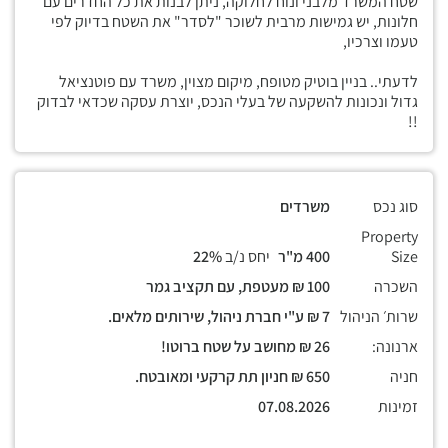
שטח המשרד מלבני ונוח לחלוקה, ניתן לבנות את כל החדרים עם
חלונות, יש גמישות מרבית לשוכר "לסדר" את השטח בדיוק לפי
טעמו וצרכיו,
לדעתי.. בניין בוטיק מטופח, מיקום מצוין, משרד עם פוטנציאל
גדול ונכונות להשקעה של בעלי הנכס, יוצרת עסקה שכדאי לבדוק
!!
סוג נכס
משרדים
Property
Size
400 מ"ר
יחס נ/ב
22%
השכרה
100 ₪ מעטפת, עם תקציב גמר
שרות׳ הניהול
7 ₪ ע"י חברת ניהול, שירותים מלאים.
ארנונה:
26 ₪ מחושב על שטח ברוטו!
חניה
650 ₪ חניון תת קרקעי ומאובטח.
זמינות
07.08.2026