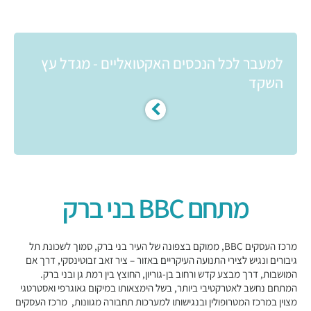
למעבר לכל הנכסים האקטואליים - מגדל עץ
השקד
מתחם BBC בני ברק
מרכז העסקים BBC, ממוקם בצפונה של העיר בני ברק, סמוך לשכונת תל
גיבורים ונגיש לצירי התנועה העיקריים באזור – ציר זאב זבוטינסקי, דרך אם
המושבות, דרך מבצע קדש ורחוב בן-גוריון, החוצץ בין רמת גן ובני ברק.
המתחם נחשב לאטרקטיבי ביותר, בשל הימצאותו במיקום גאוגרפי ואסטרטגי
מצוין במרכז המטרופולין ובנגישותו למערכות תחבורה מגוונות, מרכז העסקים