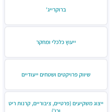
מסעדות ·
דוד בן גוריון 9, בני ברק
ברוקרייג'
שניצל קומפני
מסעדות ·
דוד בן גוריון 1, בני ברק
קפה קפה
מסעדות ·
דוד בן גוריון 2, רמת גן
Aroma
מסעדות ·
מגדלי ב.ס.ר, בן גוריון 1, רמת גן
ייעוץ כלכלי ומחקר
מסעדה הודית קארילינה
מסעדות ·
הירקון 42, בני ברק
בורגרים
מסעדות ·
כינרת 9, בני ברק
שיווק פרויקטים ושטחים ייעודיים
ייצוג משקיעים (פרטיים, ציבוריים, קרנות ריט
וכו')