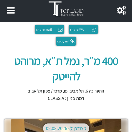
share mail
share WA
copy url
400 מ״ר, נמל ת״א, מרוהט
להייטק
התערוכה 6,
תל אביב יפו
,
מרכז / צפון תל אביב
רמת בניין : CLASS A
מצודכן ל -
02.08.2026