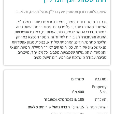
שיווק מלווה : דורון אפשטיין יועץ נדל"ן מנהל נכסים, תל אביב
נכס בהזדמנות חד פעמית, במיקום מבוקש ביותר - נמל ת״א.
המשרד מהודר ביותר, בעל פרקטים וגימור ברמת הייטק גבוה
במיוחד. דרכי הגישה לנמל, רבות ואיכותיות, כמו גם אפשרויות
החניה והתחבורה הציבורית לאיזור זה. המשרד נמצא במרחק
הליכה מתחנת רידינג המרכזית של ת״א. בנוסף, מגוון אפשרויות
פנאי שמציע איזור זה, כמו חופי הים לאורך הטיילת, חנויות הפנאי
והמסעדות המעולות שנמצאות מסביב. כל אלו יחד, מייצרים
סביבת עבודה מושלמת עבור צעירים הייטקיסטים.
סוג נכס
משרדים
Property
Size
400 מ"ר
השכרה
185 ₪ בגמר מלא ומאובזר
שרות׳ הניהול
15 ₪ ע״י חברת ניהול שירותים מלאים