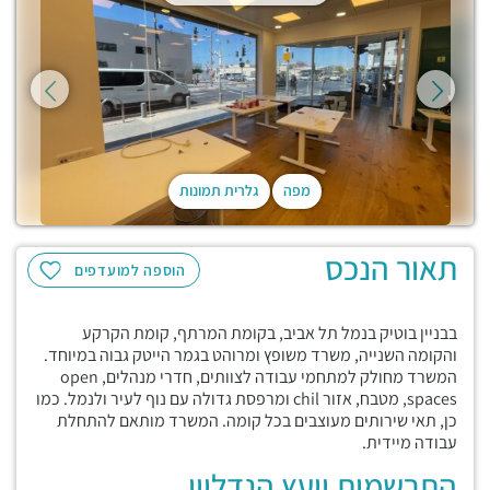
מפה
גלרית תמונות
תאור הנכס
הוספה למועדפים
בבניין בוטיק בנמל תל אביב, בקומת המרתף, קומת הקרקע
והקומה השנייה, משרד משופץ ומרוהט בגמר הייטק גבוה במיוחד.
המשרד מחולק למתחמי עבודה לצוותים, חדרי מנהלים, open
spaces, מטבח, אזור chil ומרפסת גדולה עם נוף לעיר ולנמל. כמו
כן, תאי שירותים מעוצבים בכל קומה. המשרד מותאם להתחלת
עבודה מיידית.
התרשמות יועץ הנדליין