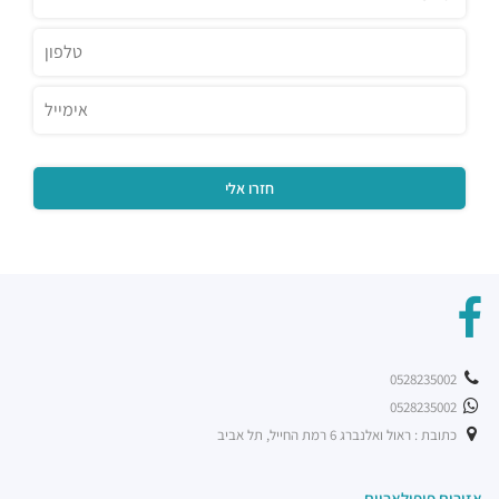
0528235002
0528235002
כתובת : ראול ואלנברג 6 רמת החייל, תל אביב
אזורים פופולאריים