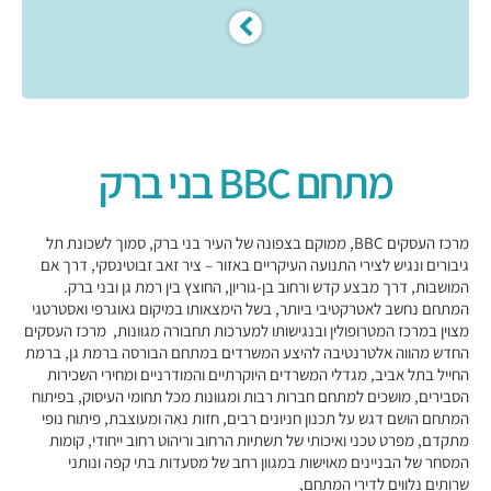
מתחם BBC בני ברק
מרכז העסקים BBC, ממוקם בצפונה של העיר בני ברק, סמוך לשכונת תל
גיבורים ונגיש לצירי התנועה העיקריים באזור – ציר זאב זבוטינסקי, דרך אם
המושבות, דרך מבצע קדש ורחוב בן-גוריון, החוצץ בין רמת גן ובני ברק.
המתחם נחשב לאטרקטיבי ביותר, בשל הימצאותו במיקום גאוגרפי ואסטרטגי
מצוין במרכז המטרופולין ובנגישותו למערכות תחבורה מגוונות, מרכז העסקים
החדש מהווה אלטרנטיבה להיצע המשרדים במתחם הבורסה ברמת גן, ברמת
החייל בתל אביב, מגדלי המשרדים היוקרתיים והמודרניים ומחירי השכירות
הסבירים, מושכים למתחם חברות רבות ומגוונות מכל תחומי העיסוק, בפיתוח
המתחם הושם דגש על תכנון חניונים רבים, חזות נאה ומעוצבת, פיתוח נופי
מתקדם, מפרט טכני ואיכותי של תשתיות הרחוב וריהוט רחוב ייחודי, קומות
המסחר של הבניינים מאוישות במגוון רחב של מסעדות בתי קפה ונותני
שרותים נלווים לדירי המתחם,