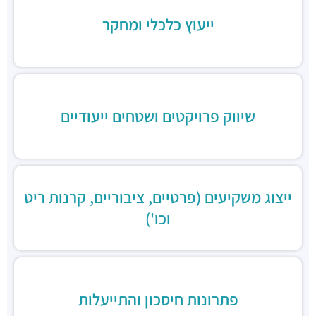
Aroma
מסעדות ·
מגדלי ב.ס.ר, בן גוריון 1, רמת גן
ייעוץ כלכלי ומחקר
מסעדה הודית קארילינה
מסעדות ·
הירקון 42, בני ברק
בורגרים
מסעדות ·
כינרת 9, בני ברק
שיווק פרויקטים ושטחים ייעודיים
ייצוג משקיעים (פרטיים, ציבוריים, קרנות ריט
וכו')
פתרונות חיסכון והתייעלות