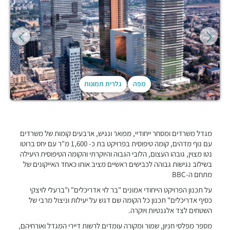
מפה
גלרית תמונות
מגדל משרדים ומסחר ייחודיי, מפואר ונגיש, ארבעים קומות של משרדים
עם נוף מדהים, קומה טיפוסית בפרויקט בת כ- 1,600 מ"ר עם יחס ברוטו
נטו מצוין, גובהו העצום, הלובי הגבוה והיוקרתי והקומה הטיפוסית היעילה
בשילוב נגישות גבוהה לכבישים ראשיים מציב אותו כאחד האייקונים של
מתחם ה-BBC
על תכנון הפרויקט הייחודי אמונים "בר לוי אדריכלים" ו"ברעלי לויצקי
כסיף אדריכלים" תכנון כל הקומה שם דגש על יעילות וניצול מרבי של
השטחים לצד אלגנטיות ויוקרה.
מספר מפלסי חניון, שמור ומקורה עומדים לרשות דיירי המגדל ואורחיהם,