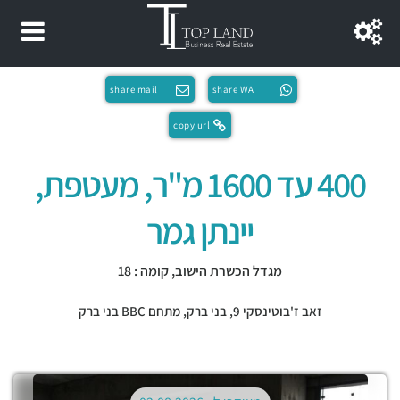
share mail
share WA
copy url
400 עד 1600 מ"ר, מעטפת,
יינתן גמר
מגדל הכשרת הישוב, קומה : 18
זאב ז'בוטינסקי 9,
בני ברק
,
מתחם BBC בני ברק