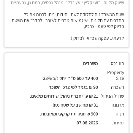
שיווק מלווה : רועי קליין יועץ נדל"ן מנהל נכסים, רמת גן, גבעתיים
שטח המשרד נוח לחלוקה לשתי יחידות, ניתן לבנות את כל
החדרים עם חלונות, יש גמישות מרבית לשוכר "לסדר" את השטח
בדיוק לפי טעמו וצרכיו,
לדעתי.. עסקה שכדאי לבדוק !!
סוג נכס
משרדים
Property
Size
400 עד 600 מ"ר
יחס נ/ב
33%
השכרה
90 ₪ בגמר לפי צרכי השוכר
שרות׳ הניהול
21 ₪ ע"י חברת ניהול, שירותים מלאים.
ארנונה:
31 ₪ מחושב על שטח נטו!
חניה
900 ₪ חניון תת קרקעי ומאובטח.
זמינות
07.08.2026