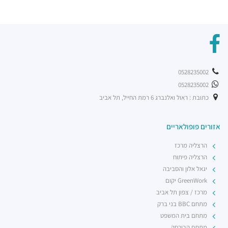
צ'אנג מאי נודלס
מסעדות ·
תובל 16, רמת גן
סושימן
מסעדות ·
החילזון 1, רמת גן
דומיניק
מסעדות ·
תובל 11, רמת גן
0528235002
שווארמה שמש
0528235002
מסעדות ·
תובל 9, רמת גן
כתובת : ראול ואלנברג 6 רמת החייל, תל אביב
מדיום רייר
מסעדות ·
החילזון 5, רמת גן
אזורים פופולאריים
רשת בתי הקפה אילן'ס
מסעדות ·
דרך מנחם בגין 7, רמת גן
הרצליה מרכז
הרצליה פיתוח
יגאל אלון והסביבה
GreenWork יקום
מרכז / צפון תל אביב
מתחם BBC בני ברק
מתחם בית המשפט
מתחם הבורסה