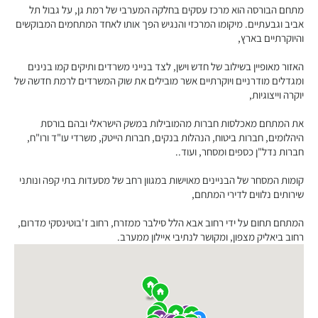
מתחם הבורסה הוא מרכז עסקים בחלקה המערבי של רמת גן, על גבול תל
אביב וגבעתיים. מיקומו המרכזי והנגיש הפך אותו לאחד המתחמים המבוקשים
והיוקרתיים בארץ,
האזור מאופיין בשילוב של חדש וישן, לצד בנייני משרדים ותיקים קמו בנינים
ומגדלים מודרניים ויוקרתיים אשר מובילים את שוק המשרדים לרמת חדשה של
יוקרה וייצוגיות,
את המתחם מאכלסות חברות מהמובילות במשק הישראלי ובהם בורסת
היהלומים, חברות ביטוח, הנהלות בנקים, חברות הייטק, משרדי עו"ד ורו"ח,
חברות נדל"ן כספים ומסחר, ועוד..
קומות המסחר של הבניינים מאוישות במגוון רחב של מסעדות בתי קפה ונותני
שירותים נלווים לדירי המתחם,
המתחם תחום על ידי רחוב אבא הלל סילבר ממזרח, רחוב ז'בוטינסקי מדרום,
רחוב ביאליק מצפון, ומקושר לנתיבי איילון ממערב.