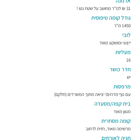
ארנונה
31 ₪ למ"ר מחושב על שטח נטו !
גודל קומה טיפוסית
1450 מ"ר
לובי
ייצוגי ומושקע מאוד
מעליות
16
חדר כושר
יש
מרפסות
עם נוף מדהים! יציאה מתוך המשרדים (חלקם)
בית קפה/מסעדה
מגוון מאוד
קומה מסחרית
מרשימה מאוד, חזית לרחוב
חניה לאורחים