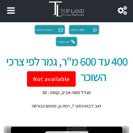
share mail
share WA
copy url
400 עד 600 מ"ר, גמר לפי צרכי
השוכר
Not available
מגדל משה אביב, קומה : 30
זאב ז'בוטינסקי 7,
רמת גן
,
מתחם הבורסה