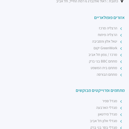
רכבת / רכבת קלה ·
5R53+RV הרצליה
כתובת : ראול ואלנברג 6 רמת החייל, תל אביב
רכבת קלה - קו ירוק (עתידי)
רכבת / רכבת קלה ·
5R74+5G הרצליה
אזורים פופולאריים
רכבת קלה - קו ירוק (עתידי)
הרצליה מרכז
רכבת / רכבת קלה ·
5R42+3V הרצליה
הרצליה פיתוח
יגאל אלון והסביבה
GreenWork יקום
מרכז / צפון תל אביב
מתחם BBC בני ברק
מתחם בית המשפט
מתחם הבורסה
מתחמים ופרוייקטים מבוקשים
מגדל ספיר
מגדלי הארבעה
מגדל מידטאון
מגדלי אלון תל אביב
מגדלי בסר בני ברק