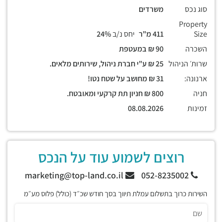
סוג נכס
משרדים
Property
Size
411 מ"ר
יחס נ/ב
24%
השכרה
90 ₪ במעטפת
שרות׳ הניהול
25 ₪ ע"י חברת ניהול, שירותים מלאים.
ארנונה:
31 ₪ מחושב על שטח נטו!
חניה
800 ₪ חניון תת קרקעי ומאובטח.
זמינות
08.08.2026
רוצים לשמוע עוד על הנכס
marketing@top-land.co.il
052-8235002
השירות כרוך בתשלום עמלת תיווך בסך חודש שכ״ד (כולל) פלוס מע״מ