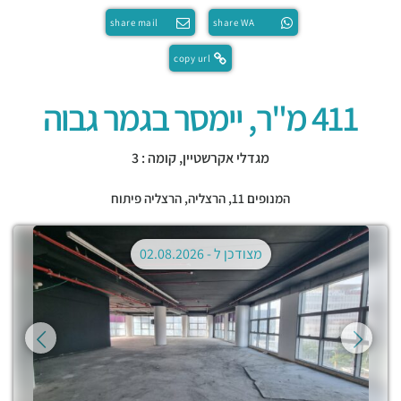
share mail
share WA
copy url
411 מ"ר, יימסר בגמר גבוה
מגדלי אקרשטיין, קומה : 3
המנופים 11,
הרצליה
,
הרצליה פיתוח
מצודכן ל -
02.08.2026