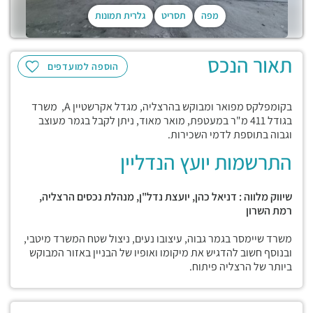
מפה
תסריט
גלרית תמונות
תאור הנכס
הוספה למועדפים
בקומפלקס מפואר ומבוקש בהרצליה, מגדל אקרשטיין A, משרד
בגודל 411 מ"ר במעטפת, מואר מאוד, ניתן לקבל בגמר מעוצב
וגבוה בתוספת לדמי השכירות.
התרשמות יועץ הנדליין
שיווק מלווה : דניאל כהן, יועצת נדל"ן, מנהלת נכסים הרצליה,
רמת השרון
משרד שיימסר בגמר גבוה, עיצובו נעים, ניצול שטח המשרד מיטבי,
ובנוסף חשוב להדגיש את מיקומו ואופיו של הבניין באזור המבוקש
ביותר של הרצליה פיתוח.