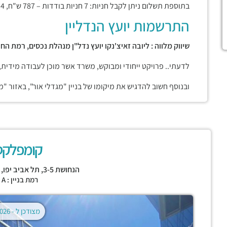
בתוספת תשלום ניתן לקבל חניות: 7 חניות בודדות – 787 ש"ח, 4 חניות כפולות – 1260 ש"ח.
התרשמות יועץ הנדליין
שיווק מלווה : ליובה זאיצ'נקו יועץ נדל"ן מנהלת נכסים, רמת החי
לדעתי.. פרויקט ייחודי ומבוקש, משרד אשר מוכן לעבודה מידית,
ובנוסף חשוב להדגיש את מיקומו של בניין "מגדלי אור", באזור "
קומפלקס U
הנחושת 3-5,
תל אביב יפו
,
רמת בניין : CLASS A
מצודכן ל -
02.08.2026