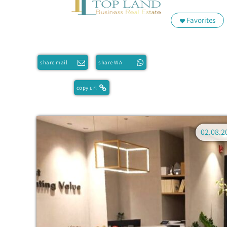
Favorites
share mail
share WA
copy url