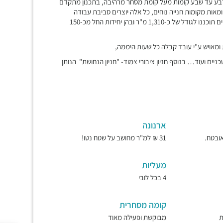
 בני ארבע עד שבע קומות מעל קומת מסחר מרהיבה, בתכנון מתקדם
מאות מקומות חנייה נוחים, כל אלה יוצרים סביבת עבודה
מושלמת, שנעים להגיע אליה, לשהות בה ולעבוד בה… קומות המשרדים תוכננו לגודל של כ-1,310 מ"ר ובהן יחידות החל מכ-150
ת ומאויש ע"י עובד קבלה כל שעות היממה,
יים ועוד… בנוסף חניון ציבורי צמוד- "חניון הנחושת" הנותן
ארנונה
31 ₪ למ"ר מחושב על שטח נטו!
מעליות
4 בכל לובי
קומה מסחרית
ת
מבוקשת ופעילה מאוד