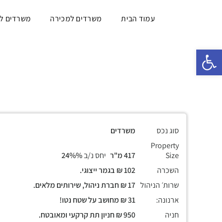
עמוד הבית
משרדים למכירה
משרדים ל
פתח סרגל נגישות
סוג נכס
משרדים
Property
Size
417 מ"ר
יחס נ/ב
24%%
השכרה
102 ₪ בגמר ייצוגי.
שרות׳ הניהול
17 ₪ חברת ניהול, שירותים מלאים.
ארנונה:
31 ₪ מחושב על שטח נטו!
חניה
950 ₪ חניון תת קרקעי ומאובטח.