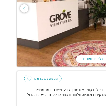
גלרית תמונות
הוספה למועדפים
במתחם CU, בקומפלקס הכי מבוקש ברמת החייל! חדש וייחודי, בבניין B, בקומה שש מתוך שבע, משרד בגמר מפואר
ולים שונים עם קירות זכוכית, חלונות ורצפת פרקט, חדק ישיבות גדול