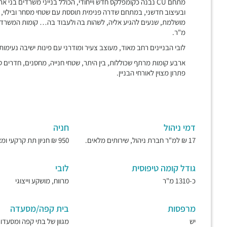
מתחם CU נבנה כקומפלקס חדש וייחודי, הכולל בנייני משרדים
ובעיצוב חדשני, במתחם שדרה פנימית תוססת עם שטחי מסחר ובילוי, ו
מ"ר.
לובי הבניינים רחב מאוד, מעוצב צעיר ומודרני עם פינות ישיבה נעימו
ארבע קומות מרתף שכוללות, בין היתר, שטחי חנייה, מחסנים, חדרים טכנ
פתרון מצוין לאורחי הבניין.
דמי ניהול
חניה
17 ₪ למ"ר חברת ניהול, שירותים מלאים.
950 ₪ חניון תת קרקעי ומאובטח.
גודל קומה טיפוסית
לובי
כ-1310 מ"ר
מרווח, מושקע וייצוגי
מרפסות
בית קפה/מסעדה
יש
מגוון של בתי קפה ומסעדו