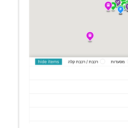
hide items
מסעדות
רכבת / רכבת קלה