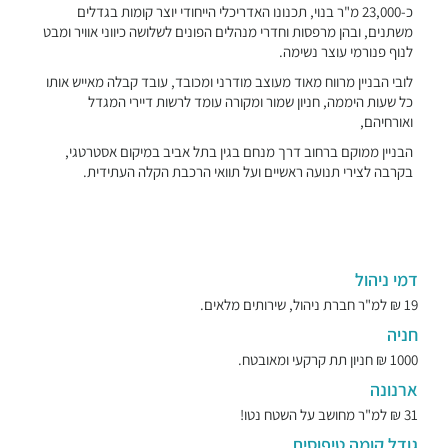
כ-23,000 מ"ר בנוי, תכנונו האדריכלי הייחודי יוצר קומות בגדלים
משתנים, ובהן מרפסות וחדרי מנהלים הפונים לשלושה כיווני אוויר ומבט
לנוף פנורמי עוצר נשימה.
לובי הבניין מרווח מאוד מעוצב מודרני ומכובד, עובד קבלה מאייש אותו
כל שעות היממה, חניון שמור ומקורה עומד לרשות דיירי המגדל
ואורחיהם,
הבניין ממוקם ברחוב דרך מנחם בגין בתל אביב במיקום אסטרטגי,
בקרבה לצירי תנועה ראשיים ועל תוואי הרכבת הקלה העתידית.
דמי ניהול
19 ₪ למ"ר חברת ניהול, שירותים מלאים.
חניה
1000 ₪ חניון תת קרקעי ומאובטח.
ארנונה
31 ₪ למ"ר מחושב על השטח נטו!
גודל קומה טיפוסית