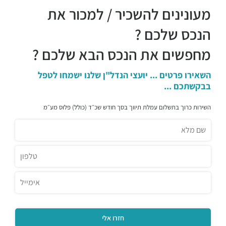
טאיזו
מעונינים להשכיר / למכור את
מסעדות ·
דרך מנחם בגין 23, תל אביב יפו
מגזינו
הנכס שלכם ?
מסעדות ·
דרך מנחם בגין 21, תל אביב יפו
מחפשים את הנכס הבא שלכם ?
ביסטרו התחנה
מסעדות ·
דרך מנחם בגין 44, תל אביב יפו
Lucy Ethiopian Restaurant
השאירו פרטים ... יועצי הנדל"ן שלנו ישמחו לטפל
בבקשתכם ...
מסעדות ·
מנחם בגין 46, תל אביב יפו
מזנון עופרה
השירות כרוך בתשלום עמלת תיווך בסך חודש שכ״ד (כולל) פלוס מע״מ
מסעדות ·
דרך מנחם בגין 158, תל אביב יפו
Aroma
מסעדות ·
3QGV+CG תל אביב יפו