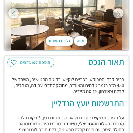
מפה
גלרית תמונות
תאור הנכס
הוספה למועדפים
בבית קרדן המבוקש, בפריים לוקיישן בקומה החמישית, משרד של
450 מ"ר בגמר מדהים ומאובזר, מחולק לחדרי עבודה, מנהלים,
קבלה ומטבחון. כניסה מיידית
התרשמות יועץ הנדליין
על הציר במבוקש ביותר בתל אביב- במנחם בגין, 5 דקות בלבד
מרכבת השלום ומעזריאלי, משרד בגמר מדהים, מרווח ומואר
החולק היטב, עם פינת קבלה מרשימה, דלתות כפולות וריצוף