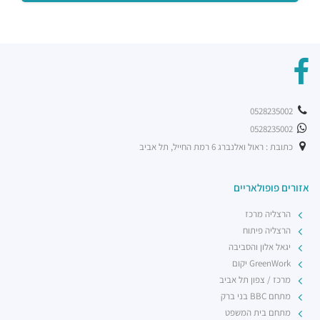
0528235002
0528235002
כתובת : ראול ואלנברג 6 רמת החייל, תל אביב
אזורים פופולאריים
הרצליה מרכז
הרצליה פיתוח
יגאל אלון והסביבה
GreenWork יקום
מרכז / צפון תל אביב
מתחם BBC בני ברק
מתחם בית המשפט