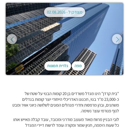
מצודכן ל -
02.08.2026
מפה
גלרית תמונות
"בית קרדן" הינו מגדל משרדים בן 20 קומות הבנוי על שטח של
כ-23,000 מ"ר בנוי, תכנונו האדריכלי הייחודי יוצר קומות בגדלים
משתנים, ובהן מרפסות וחדרי מנהלים הפונים לשלושה כיווני אוויר ומבט
לנוף פנורמי עוצר נשימה.
לובי הבניין מרווח מאוד מעוצב מודרני ומכובד, עובד קבלה מאייש אותו
כל שעות היממה, חניון שמור ומקורה עומד לרשות דיירי המגדל