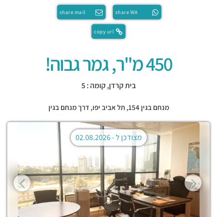
share mail
share WA
copy url
450 מ"ר, גמר גבוה!
בית קרדן, קומה : 5
מנחם בגין 154,
תל אביב יפו
,
דרך מנחם בגין
מצודכן ל -
02.08.2026