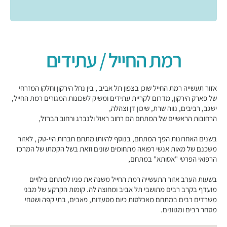
רמת החייל / עתידים
אזור תעשייה רמת החייל שוכן בצפון תל אביב , בין נחל הירקון וחלקו המזרחי
של פארק הירקון, מדרום לקריית עתידים ומשיק לשכונות המגורים רמת החייל,
ישגב, רביבים, נווה שרת, שיכון דן וצהלה,
הרחובות הראשיים של המתחם הם רחוב ראול ולנברג ורחוב הברזל,
בשנים האחרונות הפך המתחם, בנוסף להיותו מתחם חברות היי-טק , לאזור
משכנם של מאות אנשי רפואה מתחומים שונים וזאת בשל הקמתו של המרכז
הרפואי הפרטי "אסותא" במתחם,
בשעות הערב אזור התעשייה רמת החייל משנה את פניו למתחם בילויים
מועדף בקרב רבים מתושבי תל אביב ומחוצה לה. קומות הקרקע של מבני
משרדים רבים במתחם מאכלסות כיום מסעדות, פאבים, בתי קפה ושטחי
מסחר רבים ומגוונים.