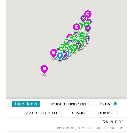
hide items
את כל
מבני משרדים ומסחר
חניונים
מסעדות
רכבת / רכבת קלה
"בית זיויאל"
מבני משרדים ומסחר ·
הברזל 19, תל אביב יפו