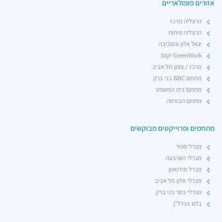
אזורים פופולאריים
רכבת קלה - קו ירוק (עתידי]
רכבת / רכבת קלה ·
4R6Q+53 תל אביב יפו
הרצליה מרכז
רכבת קלה - קו ירוק (עתידי)
הרצליה פיתוח
רכבת / רכבת קלה ·
4R7Q+5R תל אביב יפו
יגאל אלון והסביבה
רכבת קלה - קו ירוק (עתידי)
GreenWork יקום
רכבת / רכבת קלה ·
4R8V+F4 תל אביב יפו
מרכז / צפון תל אביב
מתחם BBC בני ברק
מתחם בית המשפט
מתחם הבורסה
מתחמים ופרוייקטים מבוקשים
מגדל ספיר
מגדלי הארבעה
מגדל מידטאון
מגדלי אלון תל אביב
מגדלי בסר בני ברק
בלוג הנדל"ן