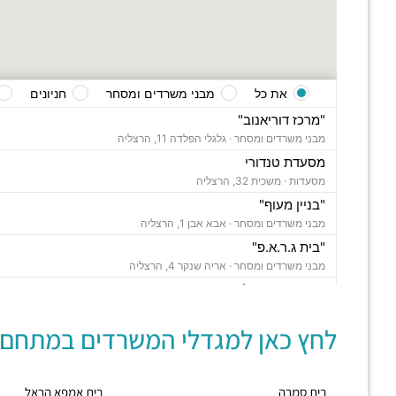
את כל
מבני משרדים ומסחר
חניונים
"מרכז דוריאנוב"
מבני משרדים ומסחר ·
גלגלי הפלדה 11, הרצליה
מסעדת טנדורי
מסעדות ·
משכית 32, הרצליה
"בניין מעוף"
מבני משרדים ומסחר ·
אבא אבן 1, הרצליה
"בית ג.ר.א.פ"
מבני משרדים ומסחר ·
אריה שנקר 4, הרצליה
"בית מור הרצליה"
מבני משרדים ומסחר ·
משכית 26, הרצליה,
לחץ כאן למגדלי המשרדים במתחם:
תחנת רכבת הרצליה
רכבת / רכבת קלה ·
בן ציון מיכאלי 1, הרצליה
חניון משכית
בית סמרה
בית אמפא הראל
חניונים ·
יד חרוצים 7, הרצליה