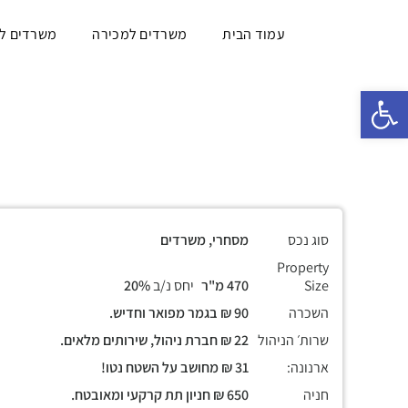
עמוד הבית
משרדים למכירה
משרדים ל
פתח סרגל נגישות
סוג נכס
מסחרי, משרדים
Property
Size
470 מ"ר
יחס נ/ב
20%
השכרה
90 ₪ בגמר מפואר וחדיש.
שרות׳ הניהול
22 ₪ חברת ניהול, שירותים מלאים.
ארנונה:
31 ₪ מחושב על השטח נטו!
חניה
650 ₪ חניון תת קרקעי ומאובטח.