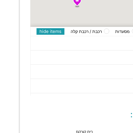
hide items
מסעדות
רכבת / רכבת קלה
בית קורקס