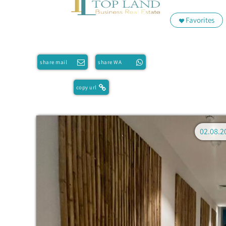
Favorites
share mail
share WA
copy url