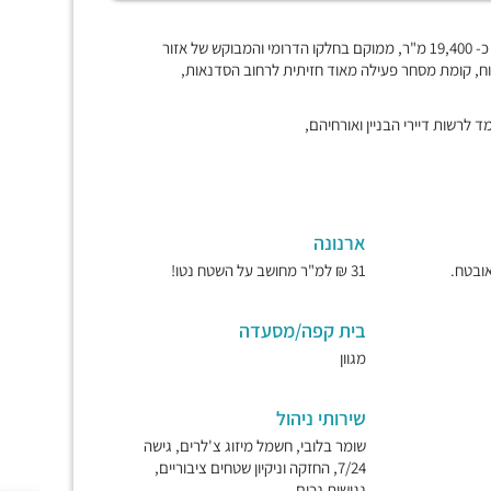
קומפלקס מודרני של שלושה בניני משרדים ומסחר, סך הכול שטח בנוי כ- 19,400 מ"ר, ממוקם בחלקו הדרומי והמבוקש של אזור
רה בהרצליה פיתוח, קומת מסחר פעילה מאוד חזיתית לרחוב הסדנאות,
ד לרשות דיירי הבניין ואורחיהם,
ארנונה
31 ₪ למ"ר מחושב על השטח נטו!
בית קפה/מסעדה
מגוון
שירותי ניהול
שומר בלובי, חשמל מיזוג צ'לרים, גישה
7/24, החזקה וניקיון שטחים ציבוריים,
נגישות נכים