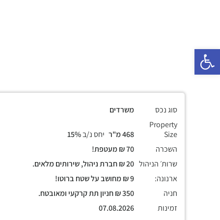
פתח סרגל נגישות
סוג נכס
משרדים
Property
Size
468 מ"ר
יחס נ/ב
15%
השכרה
70 ₪ מעטפת!
שרות׳ הניהול
20 ₪ חברת ניהול, שירותים מלאים.
ארנונה:
9 ₪ מחושב על שטח ברוטו!
חניה
350 ₪ חניון תת קרקעי ומאובטח.
זמינות
07.08.2026