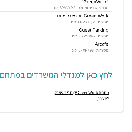
"GreenWork"
מבני משרדים ומסחר ·
6RVV+P3 יקום
Green Work יורופארק יקום
חניונים ·
6RVR+QM יקום
Guest Parking
חניונים ·
6RVV+W7 יקום
Arcafe
מסעדות ·
6RXP+98 יקום
דליצ'ס
מסעדות ·
6RXP+C9 יקום
לחץ כאן למגדלי המשרדים במתחם:
Fiori
מסעדות ·
6RXP+9J יקום
ארומה Aroma
מתחם GreenWork יקום (יורופארק
מסעדות ·
6RXP+9G יקום
לשעבר)
גלידה Dida
מסעדות ·
6RXP+CH יקום
בית קפה אמברוזיה
מסעדות ·
6RVV+M6 יקום