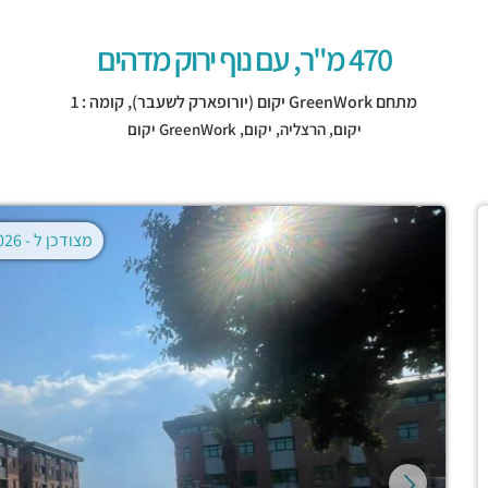
470 מ"ר, עם נוף ירוק מדהים
מתחם GreenWork יקום (יורופארק לשעבר), קומה : 1
יקום,
הרצליה
,
יקום
,
GreenWork יקום
מצודכן ל -
02.08.2026