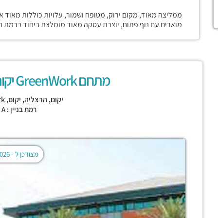
ממליצה מאוד, מקום ירוק, מטופח ושמור, עלויות כוללות מאוד
מוארים עם נוף פתוח, יוצרת עסקה מאוד מומלצת ביחוד ברמת 
מתחם GreenWork יקום (יורופארק לשעבר)
יקום,
הרצליה
,
יקום
,
rk
רמת בניין : CLASS A
מצודכן ל -
02.08.2026