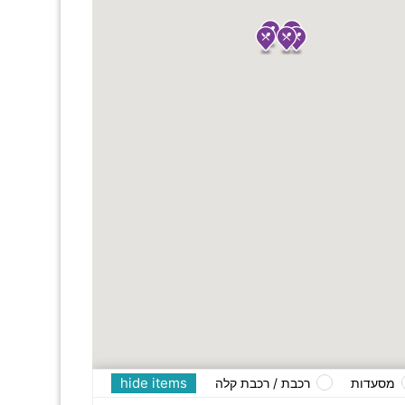
hide items
מסעדות
רכבת / רכבת קלה