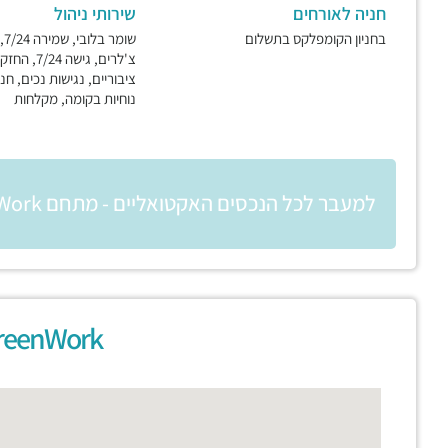
חניה לאורחים
שירותי ניהול
בחניון הקומפלקס בתשלום
שו
צ'לרים, גישה
ציבוריים, נגישות נכים, חני
נוחיות בקומה, מקלחות
למעבר לכל הנכסים האקטואליים - מתחם GreenWork יקום (יורופארק לשעבר)
GreenWork יק