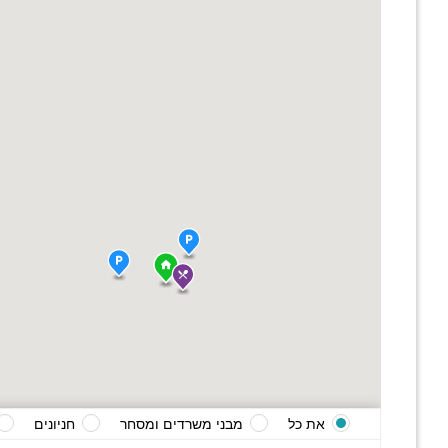
את כל
מבני משרדים ומסחר
חניונים