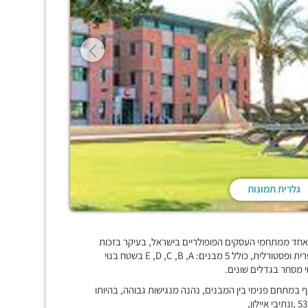
גלרית תמונות
 שבשרון, הינו אחד ממתחמי העסקים הפופולריים בישראל, בעיקר בזכות
השילוב הייחודי של בנייה בסטנדרטים אירופאים לצד סביבת עבודה כפרית ופסטורלית, כולל 5 מבנים: E ,D ,C ,B ,A בשטח בנוי
 במתחם פנימי בין המבנים, נהנה מנגישות גבוהה, בהיותו