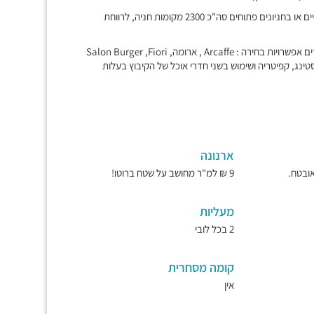
מערך חניה זמין ונוח – במתחם שפע מקומות חניה בחניונים תת קרקעיים או בחניונים פתוחים סה"כ 2300 מקומות חניה, לרווחת
מקומות הסעדה- בכניסה למתחם יש מגוון מסעדות המאפשרות לעובדים אפשרויות בחירה : Arcaffe , ארומה, Salon Burger ,Fiori
ג, קפיטריה ושימוש בשני חדרי אוכל של הקיבוץ בעלות
ארנונה
9 ₪ למ"ר מחושב על שטח ברוטו!
מעליות
2 בכל לובי
קומה מסחרית
אין