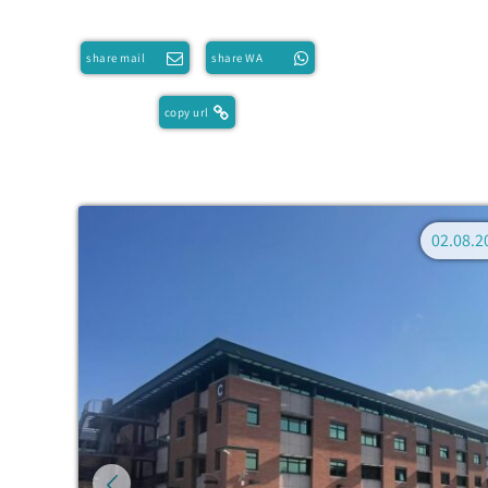
share mail
share WA
copy url