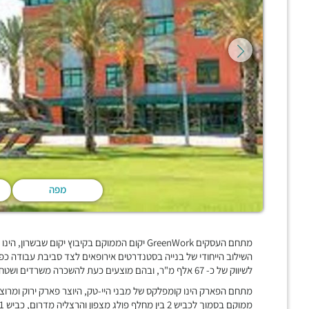
מפה
מתחם העסקים GreenWork יקום הממוקם בקיבוץ יקום
לשיווק של כ- 67 אלף מ"ר, ובהם מוצעים כעת להשכרה משרדים ושטחי מסחר בגדלים שונים.
מתחם הפארק הינו קומפלקס של מבני היי-טק, היוצר פארק ירוק ומרוצף
ממוקם בסמוך לכביש 2 בין מחלף פולג מצפון והרצליה מדרום, כביש 531 ,ונתיבי איילון,