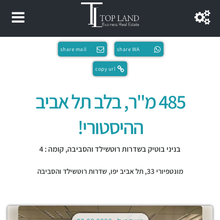
share mail
share WA
copy url
485 מ"ר, בלב תל אביב
ההיסטורי!
בניני בוטיק בשדרות רוטשילד והסביבה, קומה : 4
מונטפיורי 33,
תל אביב יפו
,
שדרות רוטשילד והסביבה