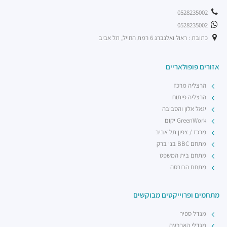
0528235002
0528235002
כתובת : ראול ואלנברג 6 רמת החייל, תל אביב
אזורים פופולאריים
הרצליה מרכז
הרצליה פיתוח
יגאל אלון והסביבה
GreenWork יקום
מרכז / צפון תל אביב
מתחם BBC בני ברק
מתחם בית המשפט
מתחם הבורסה
מתחמים ופרוייקטים מבוקשים
מגדל ספיר
מגדלי הארבעה