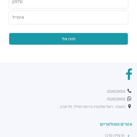
0528235002
0528235002
כתובת : ראול ואלנברג 6 רמת החייל, תל אביב
אזורים פופולאריים
הרצליה מרכז