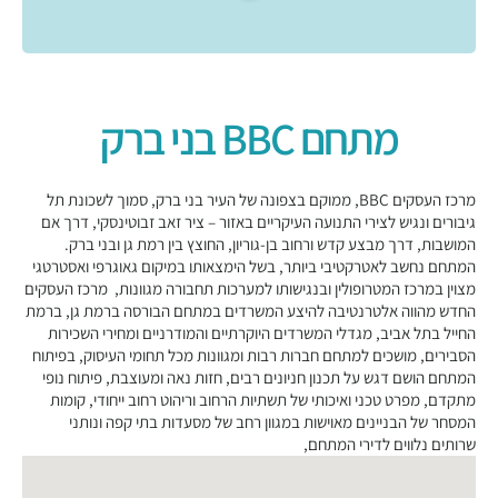
מתחם BBC בני ברק
מרכז העסקים BBC, ממוקם בצפונה של העיר בני ברק, סמוך לשכונת תל
גיבורים ונגיש לצירי התנועה העיקריים באזור – ציר זאב זבוטינסקי, דרך אם
המושבות, דרך מבצע קדש ורחוב בן-גוריון, החוצץ בין רמת גן ובני ברק.
המתחם נחשב לאטרקטיבי ביותר, בשל הימצאותו במיקום גאוגרפי ואסטרטגי
מצוין במרכז המטרופולין ובנגישותו למערכות תחבורה מגוונות, מרכז העסקים
החדש מהווה אלטרנטיבה להיצע המשרדים במתחם הבורסה ברמת גן, ברמת
החייל בתל אביב, מגדלי המשרדים היוקרתיים והמודרניים ומחירי השכירות
הסבירים, מושכים למתחם חברות רבות ומגוונות מכל תחומי העיסוק, בפיתוח
המתחם הושם דגש על תכנון חניונים רבים, חזות נאה ומעוצבת, פיתוח נופי
מתקדם, מפרט טכני ואיכותי של תשתיות הרחוב וריהוט רחוב ייחודי, קומות
המסחר של הבניינים מאוישות במגוון רחב של מסעדות בתי קפה ונותני
שרותים נלווים לדירי המתחם,