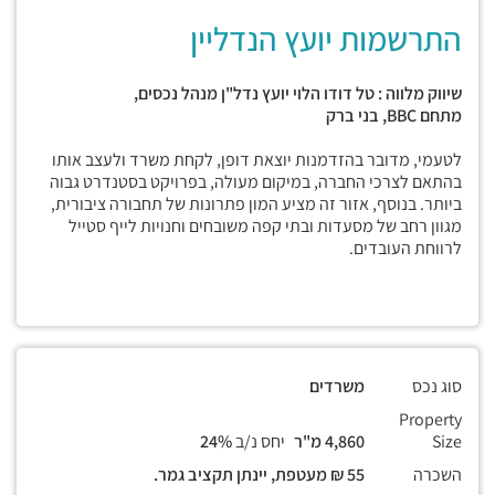
התרשמות יועץ הנדליין
שיווק מלווה : טל דודו הלוי יועץ נדל"ן מנהל נכסים,
מתחם
BBC,
בני ברק
לטעמי, מדובר בהזדמנות יוצאת דופן, לקחת משרד ולעצב אותו
בהתאם לצרכי החברה, במיקום מעולה, בפרויקט בסטנדרט גבוה
ביותר. בנוסף, אזור זה מציע המון פתרונות של תחבורה ציבורית,
מגוון רחב של מסעדות ובתי קפה משובחים וחנויות לייף סטייל
לרווחת העובדים.
סוג נכס
משרדים
Property
Size
4,860 מ"ר
יחס נ/ב
24%
השכרה
55 ₪ מעטפת, יינתן תקציב גמר.