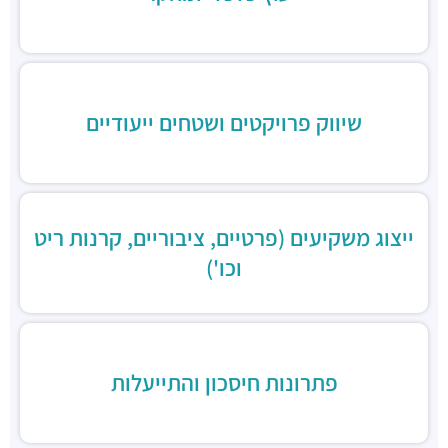
מסעדה הודית קארילינה
מסעדות ·
הירקון 42, בני ברק
בורגרים
מסעדות ·
כינרת 9, בני ברק
שיווק פרויקטים ושטחים ייעודיים
ייצוג משקיעים (פרטיים, ציבוריים, קרנות ריט
וכו')
פתרונות חיסכון והתייעלות