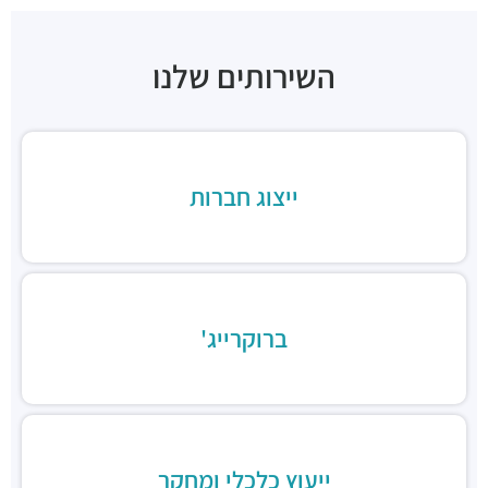
בהדונס החומוס והפול
מסעדות ·
ניל"י 1, בני ברק
השירותים שלנו
ארקפה בני ברק, מגדל ב.ס.ר. 3
מסעדות ·
כינרת 5, בני ברק
ב.ס.ר טייסט סנטר
מסעדות ·
3RVF+VP בני ברק
בורגרים בסר בני ברק- כשר
ייצוג חברות
מסעדות ·
מצדה 9, מגדלי בסר 3, בני ברק
Chicken Station - Bnei Brak
מסעדות ·
בר כוכבא 16, בני ברק
רולדין
מסעדות ·
דוד בן גוריון 9, בני ברק
ברוקרייג'
שניצל קומפני
מסעדות ·
דוד בן גוריון 1, בני ברק
קפה קפה
מסעדות ·
דוד בן גוריון 2, רמת גן
Aroma
מסעדות ·
מגדלי ב.ס.ר, בן גוריון 1, רמת גן
ייעוץ כלכלי ומחקר