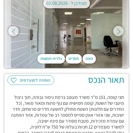
מצודכן ל -
02.08.2026
מפה
תסריט
גלרית תמונות
תאור הנכס
הוספה למועדפים
חצי קומה, 151 מ"ר משרד מעוצב ברמת גימור גבוהה, תוך ניצול
מיטבי של השטח, קומה חמישית עם נוף פתוח ומאוד מואר, (כל
החדרים עם חלונות) השטח מחולק לתשעה חדרים מרווחים, חדר
ישיבות, שני אזורי אופן ספייס למספר רב של עמדות, אזור המתנה
עם עמדת מזכירות, מטבח מסודר עם פינת ישיבה,
למשרד מוצמדים 12 חניות בעלות של 750 ש"ח לחניה,
ניתן לקבל ריענון, שדרוג והתאמת הנכס לצרכי השוכר, בכפוף