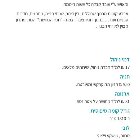
ומאויש ע"י עובד קבלה כל שעות היממה,
ארבע קומות מרתף שכוללות, בין היתר, שטחי חנייה, מחסנים, חדרים
טכניים ועוד… בנוסף חניון ציבורי צמוד- "חניון הנחושת" הנותן פתרון
מצוין לאורחי הבניין.
דמי ניהול
17 ₪ למ"ר חברת ניהול, שירותים מלאים.
חניה
950 ₪ חניון תת קרקעי ומאובטח.
ארנונה
31 ₪ למ"ר מחושב על שטח נטו!
גודל קומה טיפוסית
כ-1310 מ"ר
לובי
מרווח, מושקע וייצוגי