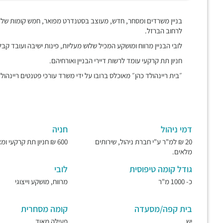
בניין משרדים ומסחר, חדש, מעוצב בסטנדרט מפואר, חמש קומות של
לרחוב הברזל.
לובי הבניין מרווח ומושקע המכיל שלוש מעליות, פינות ישיבה ועובד קב
חניון תת קרקעי עומד לרשות דיירי הבניין ואורחיהם.
״בית ריינהולד כהן״ מאוכלס ברובו על ידי משרד עורכי פטנטים ריינהולד
דמי ניהול
חניה
20 ₪ למ"ר ע"י חברת ניהול, שירותים
600 ₪ חניון תת קרקעי ומאובטח.
מלאים.
גודל קומה טיפוסית
לובי
כ- 1000 מ"ר
מרווח, מושקע וייצוגי
בית קפה/מסעדה
קומה מסחרית
יש
פעילה מאוד