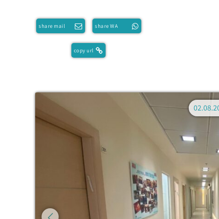
share mail
share WA
copy url