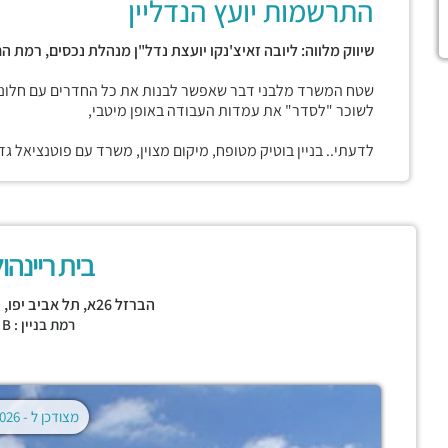
התרשמות יועץ הנדליין
שיווק מלווה: ליובה זאיצ'נקו יועצת נדל"ן מנהלת נכסים, רמת הח
שטח המשרד מלבני דבר שאפשר לבנות את כל החדרים עם חלונות,
לשוכר "לסדר" את עמדות העבודה באופן מיטבי,
לדעתי.. בניין בוטיק מטופח, מיקום מצוין, משרד עם פוטנציאל ג
בית ריינהו
הברזל 26א,
תל אביב יפו
,
ר
רמת בניין : CLASS B
מצודכן ל -
02.08.2026