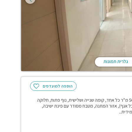
גלרית תמונות
הוספה למועדפים
בבניין חדיש ואינטימי, שני אגפים עצמאים שלמים וצמודים של 500 מ"ר כל אחד, קומה שנייה ושלישית, נוף פתוח, חלוקה
י צוותים, חדר ישיבות, (סה"כ כ 20 חדרים בכל אגף), אזור המתנה, מטבח מסודר עם פינת ישיבה,
ידית..