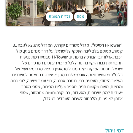
מפה
גלרית תמונות
"H-Tower רסיטל",
מגדל משרדים יוקרתי,
המגדל מתנשא לגובה 31
קומות, ממוקם בלב ליבה העסקי של ישראל, על דרך מנחם בגין, מול
רכבת ארלוזרוב והבורסה ברמת גן,
H-Tower
מבטיח רמת נגישות
תחבורתית גבוהה וקירבה נוחה לכל מרכזי העסקים המרכזיים של
ישראל, תכנונו המוקפד של המגדל מתאפיין בניצול מקסימלי ויעיל של
כל מ"ר ומאפשר חלוקה אופטימלית במגוון אפשרויות התאמה למשרדים.
העיצוב הייחודי, מעטפת בניין חוסכת אנרגיה, נוף עוצר נשימה, לובי גבוה
ומרשים, מאות מקומות חניה, מספר מעליות מהירות, שטחי מסחר
ייעודיים למתן שירותים, מסעדות, בתי קפה וחנויות מתמחות, שטחי
אחסון לאופניים, מלתחות לשירות העובדים במגדל,
דמי ניהול