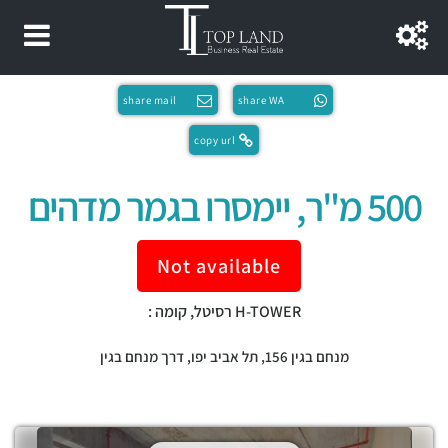
share mail
share WA
copy url
500 מ"ר, יימסרו בגמר מדהים
Not available
H-TOWER רסיטל, קומה :
מנחם בגין 156,
תל אביב יפו
,
דרך מנחם בגין