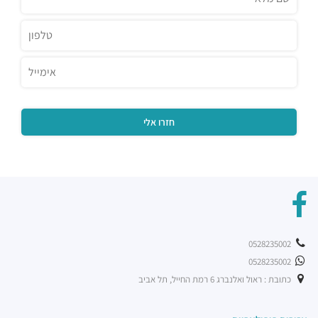
מסעדות ·
3QGV+CG תל אביב יפו
0528235002
0528235002
כתובת : ראול ואלנברג 6 רמת החייל, תל אביב