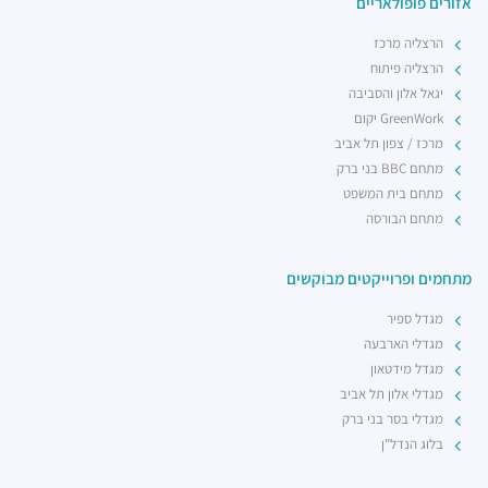
אזורים פופולאריים
הרצליה מרכז
הרצליה פיתוח
יגאל אלון והסביבה
GreenWork יקום
מרכז / צפון תל אביב
מתחם BBC בני ברק
מתחם בית המשפט
מתחם הבורסה
מתחמים ופרוייקטים מבוקשים
מגדל ספיר
מגדלי הארבעה
מגדל מידטאון
מגדלי אלון תל אביב
מגדלי בסר בני ברק
בלוג הנדל"ן