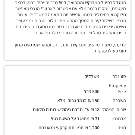
המגדל רסיטל המבוקש והמפואר, 500 מ"ר יפייפים כרגע במצב
מעטפת, יימסרו בגמר מלא עם אפשרות לאבזור! הנכס מאפשר
חלוקה אופטימלית במגוון אפשרויות התאמה למשרדים. עיצוב
הבניין בשילוב קירות המסך המרשימים, הלובי הגבוה ונוף עוצר
נשימה יוצרים סגנון מודרני ועדכני, בסביבתו מסעדות ושירותים
רבים, והחשוב מכל ציר תחבורה מרכזי בלב תל אביב!
לדעתי, משרד מרשים ומבוקש ביותר, רחב ומואר שמתאים מגוון
סוגי פעילו עסקית.
סוג נכס
משרדים
Property
Size
500 מ"ר
השכרה
250 ₪ בגמר גבוה ומלא
שרות׳ הניהול
18 ₪ ע"י חברת ניהול שירותים מלאים
ארנונה:
31 ₪ מחושב על השטח נטו!
חניה
1,200 ₪ חניון תת קרקעי ומאובטח