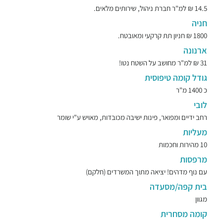
14.5 ₪ למ"ר חברת ניהול, שירותים מלאים.
חניה
1800 ₪ חניון תת קרקעי ומאובטח.
ארנונה
31 ₪ למ"ר מחושב על השטח נטו!
גודל קומה טיפוסית
כ 1400 מ"ר
לובי
רחב ידיים ומפואר, פינות ישיבה מכובדות, מאויש ע"י שומר
מעליות
10 מהירות וחכמות
מרפסות
עם נוף מדהים! יציאה מתוך המשרדים (חלקם)
בית קפה/מסעדה
מגוון
קומה מסחרית