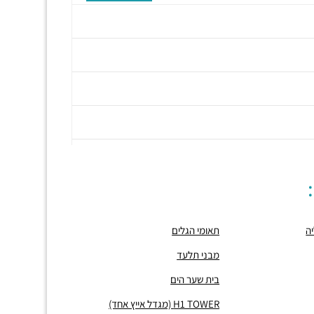
ה
תאומי הגלים
מבני תלעד
בית שער הים
H1 TOWER (מגדל אייץ אחד)