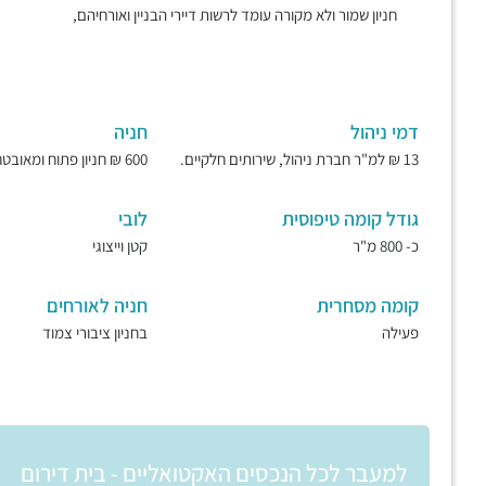
חניון שמור ולא מקורה עומד לרשות דיירי הבניין ואורחיהם,
דמי ניהול
חניה
13 ₪ למ"ר חברת ניהול, שירותים חלקיים.
600 ₪ חניון פתוח ומאובטח.
גודל קומה טיפוסית
לובי
כ- 800 מ"ר
קטן וייצוגי
קומה מסחרית
חניה לאורחים
פעילה
בחניון ציבורי צמוד
למעבר לכל הנכסים האקטואליים - בית דירום