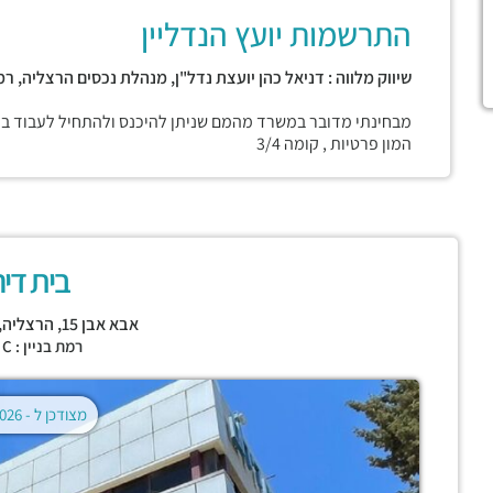
התרשמות יועץ הנדליין
שיווק מלווה : דניאל כהן יועצת נדל"ן, מנהלת נכסים הרצליה, ר
מבחינתי מדובר במשרד מהמם שניתן להיכנס ולהתחיל לעבוד בו 
המון פרטיות , קומה 3/4
בית דיר
אבא אבן 15,
הרצליה
,
רמת בניין : CLASS C
מצודכן ל -
02.08.2026