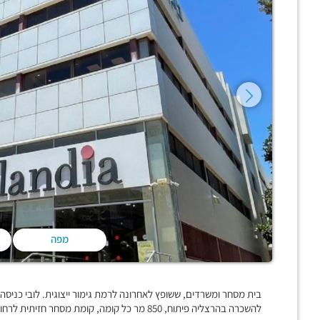
מפה
בית מסחר ומשרדים, ששופץ לאחרונה לרמת גימור ייצוגית. לובי כניס
להשכרה בהרצליה פיתוח, 850 מר כל קומה, קומת מסחר חזיתית לרחוב אבא אבן