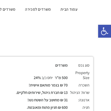
עמוד הבית
משרדים למכירה
משרדים ל
פתח סרגל נגישות
סוג נכס
משרדים
Property
Size
500 מ"ר
יחס נ/ב
24%
השכרה
70 ₪ בגמר מותאם אישית!
שרות׳ הניהול
13 ₪ חברת ניהול, שירותים חלקיים.
ארנונה:
31 ₪ מחושב על השטח נטו!
חניה
600 ₪ חניון פתוח ומאובטח.