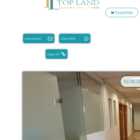
Favorites
share mail
share WA
copy url