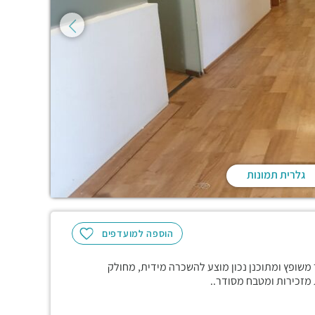
גלרית תמונות
הוספה למועדפים
ום בהרצליה פיתוח , קומה שלישית , משרד של 500 מ״ר משופץ ומתוכנן נכון מוצע להשכרה מידית, מחולק
 מזכירות ומטבח מסודר..