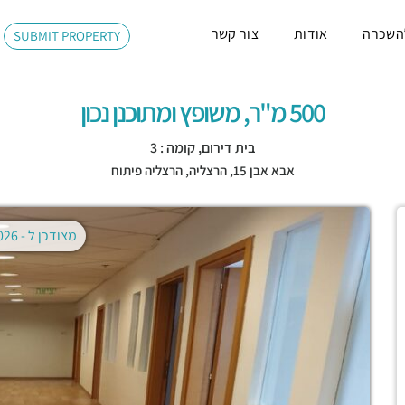
השכרה
אודות
צור קשר
SUBMIT PROPERTY
500 מ"ר, משופץ ומתוכנן נכון
בית דירום, קומה : 3
אבא אבן 15,
הרצליה
,
הרצליה פיתוח
מצודכן ל -
02.08.2026