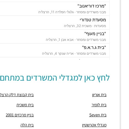
"מרכז דוריאנוב"
מבני משרדים ומסחר ·
גלגלי הפלדה 11, הרצליה
מסעדת טנדורי
מסעדות ·
משכית 32, הרצליה
"בניין מעוף"
מבני משרדים ומסחר ·
אבא אבן 1, הרצליה
"בית ג.ר.א.פ"
מבני משרדים ומסחר ·
אריה שנקר 4, הרצליה
"בית מור הרצליה"
מבני משרדים ומסחר ·
משכית 26, הרצליה,
לחץ כאן למגדלי המשרדים במתחם:
תחנת רכבת הרצליה
רכבת / רכבת קלה ·
בן ציון מיכאלי 1, הרצליה
חניון משכית
בית אוריון
בית קבוצת דלק הרצלי
חניונים ·
יד חרוצים 7, הרצליה
חניון אקרשטיין
בית לומיר
בית משכית
חניונים ·
5R65+MG הרצליה
בית Seven
בניין מרכזים 2001
חניון גלגלי הפלדה
חניונים ·
גלגלי הפלדה 11, הרצליה
מגדלי אקרשטיין
בית הלה