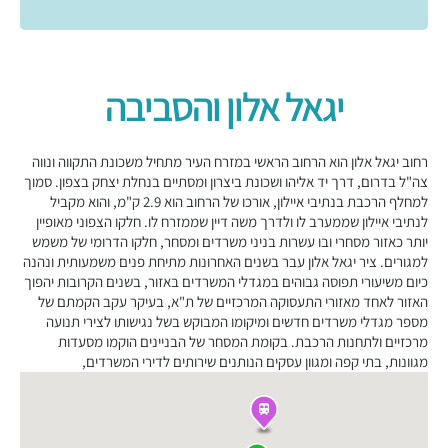
יגאל אלון והסביבה
רחוב יגאל אלון הוא הרחוב הראשי במזרח העיר מתחיל משכונת התקווה ונווה
צה"ל בדרום, דרך יד אליהו ושכונת ביצרון ומסתיים בנחלת יצחק בצפון. סמוך
למחלף הרכבת בנתיבי איילון, אורכו של הרחוב הוא 2.9 ק"מ, והוא מקביל
לנתיבי איילון שממערב לו ולדרך משה דיין שממזרח לו. חלקו הצפוני מאופיין
יותר כאזור מסחרי ובו עשרות בניני משרדים ומסחר, חלקו הדרומי של משמש
למגורים. ציר יגאל אלון עבר בשנים האחרונות מתיחת פנים משמעותית ונהנה
כיום משיעורי תפוסה גבוהים במגדלי המשרדים באזור, בשנים הקרובות יהפוך
האזור לאחד מאזורי התעסוקה המרכזיים של ת"א, בעיקר עקב הקמתם של
מספר מגדלי משרדים חדשים ומיקומו המבוקש בשל נגישותו לצירי תנועה
מרכזיים ולתחנות הרכבת. בקומת המסחר של הבניינים הוקמו מסעדות
מגוונות, בתי קפה ומגוון עסקים הנותנים שירותים לדירי המשרדים,