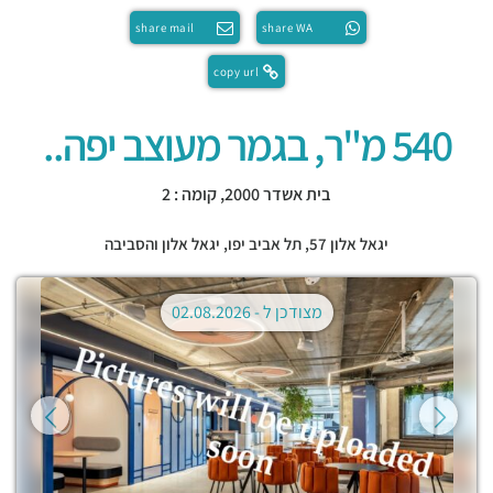
share mail
share WA
copy url
540 מ"ר, בגמר מעוצב יפה..
בית אשדר 2000, קומה : 2
יגאל אלון 57,
תל אביב יפו
,
יגאל אלון והסביבה
מצודכן ל -
02.08.2026