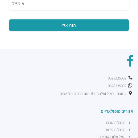
0528235002
0528235002
כתובת : ראול ואלנברג 6 רמת החייל, תל אביב
אזורים פופולאריים
הרצליה מרכז
הרצליה פיתוח
יגאל אלון והסביבה