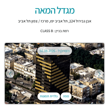
מגדל המאה
אבן גבירול 124,
תל אביב יפו
,
מרכז / צפון תל אביב
רמת בניין : CLASS B
מצודכן ל -
02.08.2026
מפה
גלרית תמונות