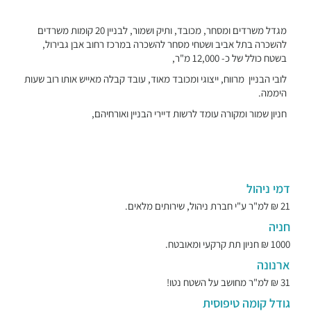
מגדל משרדים ומסחר, מכובד, ותיק ושמור, לבניין 20 קומות משרדים
להשכרה בתל אביב ושטחי מסחר להשכרה במרכז רחוב אבן גבירול,
בשטח כולל של כ- 12,000 מ"ר,
לובי הבניין מרווח, ייצוגי ומכובד מאוד, עובד קבלה מאייש אותו רוב שעות
היממה.
חניון שמור ומקורה עומד לרשות דיירי הבניין ואורחיהם,
דמי ניהול
21 ₪ למ"ר ע"י חברת ניהול, שירותים מלאים.
חניה
1000 ₪ חניון תת קרקעי ומאובטח.
ארנונה
31 ₪ למ"ר מחושב על השטח נטו!
גודל קומה טיפוסית