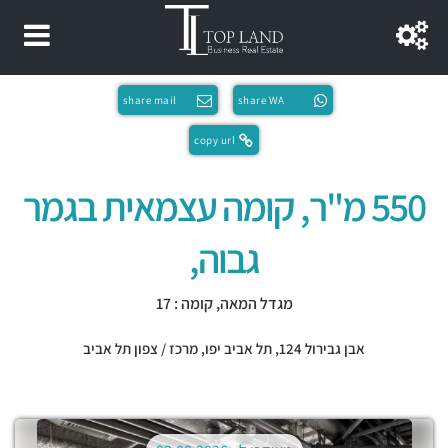
share mail
share WA
copy url
550 מ"ר, קומה עצמאית בגמר
גבוה,
מגדל המאה, קומה : 17
אבן גבירול 124,
תל אביב יפו
,
מרכז / צפון תל אביב