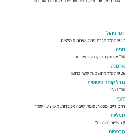
כ-1,000 מקומות חניה, חניית אופניים ומלתחות מאובזרות.
דמי ניהול
17 ₪ למ"ר חברת ניהול, שירותים מלאים.
חניה
700 ₪ חניון תת קרקעי ומאובטח.
ארנונה
26 ₪ למ"ר מחושב על שטח ברוטו!
גודל קומה טיפוסית
1700 מ"ר
לובי
רחב ידיים ומפואר, פינות ישיבה מכובדות, מאויש ע"י שומר
מעליות
8 מעליות "חכמות"
מרפסות