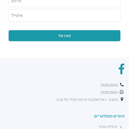
0528235002
0528235002
כתובת : ראול ואלנברג 6 רמת החייל, תל אביב
אזורים פופולאריים
הרצליה מרכז