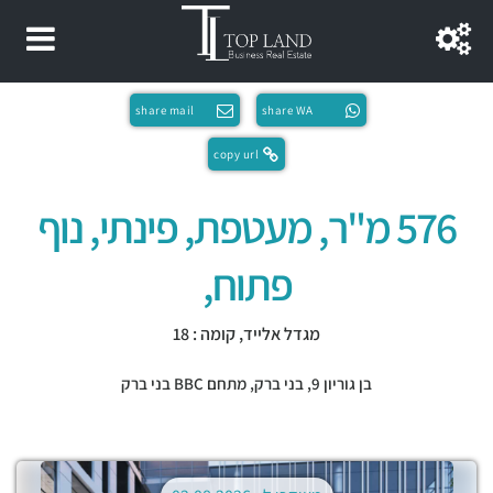
share mail
share WA
copy url
576 מ"ר, מעטפת, פינתי, נוף
פתוח,
מגדל אלייד, קומה : 18
בן גוריון 9,
בני ברק
,
מתחם BBC בני ברק