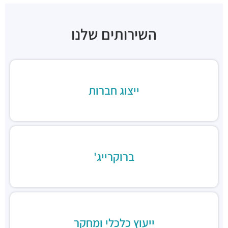
בהדונס החומוס והפול
מסעדות ·
ניל"י 1, בני ברק
השירותים שלנו
ארקפה בני ברק, מגדל ב.ס.ר. 3
מסעדות ·
כינרת 5, בני ברק
ב.ס.ר טייסט סנטר
מסעדות ·
3RVF+VP בני ברק
בורגרים בסר בני ברק- כשר
ייצוג חברות
מסעדות ·
מצדה 9, מגדלי בסר 3, בני ברק
Chicken Station - Bnei Brak
מסעדות ·
בר כוכבא 16, בני ברק
רולדין
מסעדות ·
דוד בן גוריון 9, בני ברק
ברוקרייג'
שניצל קומפני
מסעדות ·
דוד בן גוריון 1, בני ברק
קפה קפה
מסעדות ·
דוד בן גוריון 2, רמת גן
Aroma
מסעדות ·
מגדלי ב.ס.ר, בן גוריון 1, רמת גן
ייעוץ כלכלי ומחקר