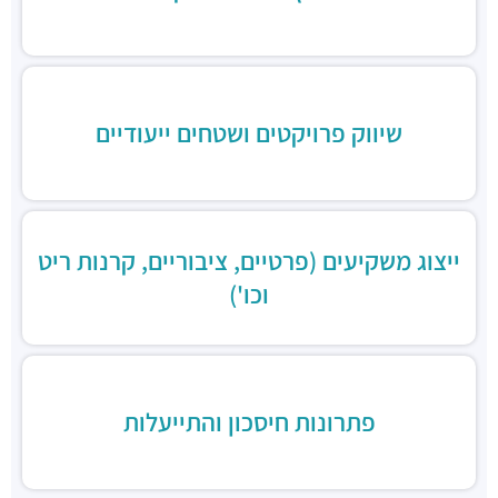
מסעדה הודית קארילינה
מסעדות ·
הירקון 42, בני ברק
בורגרים
מסעדות ·
כינרת 9, בני ברק
שיווק פרויקטים ושטחים ייעודיים
ייצוג משקיעים (פרטיים, ציבוריים, קרנות ריט
וכו')
פתרונות חיסכון והתייעלות