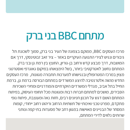
מתחם BBC בני ברק
מרכז העסקים BBC, ממוקם בצפונה של העיר בני ברק, סמוך לשכונת תל
גיבורים ונגיש לצירי התנועה העיקריים באזור – ציר זאב זבוטינסקי, דרך אם
המושבות, דרך מבצע קדש ורחוב בן-גוריון, החוצץ בין רמת גן ובני ברק.
המתחם נחשב לאטרקטיבי ביותר, בשל הימצאותו במיקום גאוגרפי ואסטרטגי
מצוין במרכז המטרופולין ובנגישותו למערכות תחבורה מגוונות, מרכז העסקים
החדש מהווה אלטרנטיבה להיצע המשרדים במתחם הבורסה ברמת גן, ברמת
החייל בתל אביב, מגדלי המשרדים היוקרתיים והמודרניים ומחירי השכירות
הסבירים, מושכים למתחם חברות רבות ומגוונות מכל תחומי העיסוק, בפיתוח
המתחם הושם דגש על תכנון חניונים רבים, חזות נאה ומעוצבת, פיתוח נופי
מתקדם, מפרט טכני ואיכותי של תשתיות הרחוב וריהוט רחוב ייחודי, קומות
המסחר של הבניינים מאוישות במגוון רחב של מסעדות בתי קפה ונותני
שרותים נלווים לדירי המתחם,