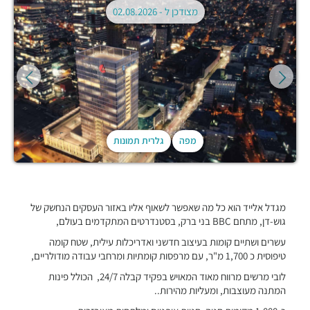
מצודכן ל -
02.08.2026
מפה
גלרית תמונות
מגדל אלייד הוא כל מה שאפשר לשאוף אליו באזור העסקים הנחשק של
גוש-דן, מתחם BBC בני ברק, בסטנדרטים המתקדמים בעולם,
‬עשרים ושתיים קומות‭ ‬בעיצוב‭ ‬חדשני‭ ‬ואדריכלות‭
‬עילית,‭ ‬
‬טיפוסית‭ ‬כ‭ ‬1,700‭ ‬מ‭"‬ר, עם מרפסות קומתיות ו
מרחבי עבודה מודולריים,
לובי מרשים מרווח מאוד המאויש בפקיד קבלה 24/7, הכולל פינות
המתנה מעוצבות, ומעליות מהירות..