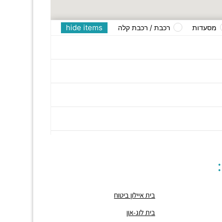
hide items
מסעדות
רכבת / רכבת קלה
בית איילון ביטוח
בית לוג-און