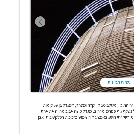
גלרית תמונות
מגדל "משה אביב" ברמת גן הינו אחד מהמגדלים הגבוהים ביותר במזרח התיכון, משלב מגורי יוקרה ומסחר, המגדל בן 69 קומות
לם, מהמגדל נשקף נוף פנורמי מרהיב, מגדל משה אביב מהווה את אחת
 והיוקרתי הושג באמצעות השימוש בזכוכית רפלקטיבית, אבן