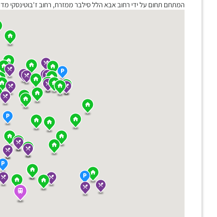
המתחם תחום על ידי רחוב אבא הלל סילבר ממזרח, רחוב ז'בוטינסקי מדרום