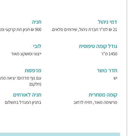
דמי ניהול
חניה
21 ₪ למ"ר חברת ניהול, שירותים מלאים.
900 ₪ חניון תת קרקעי ומאובטח.
גודל קומה טיפוסית
לובי
1450 מ"ר
ייצוגי ומושקע מאוד
חדר כושר
מרפסות
יש
עם נוף מדהים! יציאה מת
(חלקם)
קומה מסחרית
חניה לאורחים
מרשימה מאוד, חזית לרחוב
בחניון המגדל בתשלום