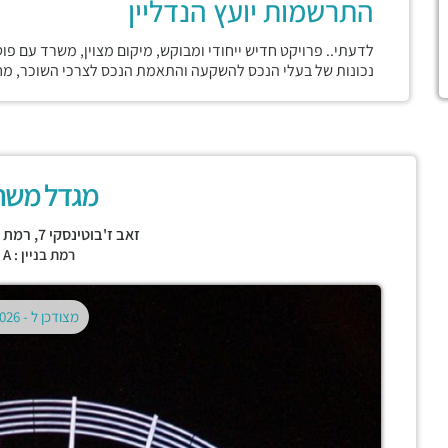
התרשמות יועץ הנדליין
לדעתי.. פרויקט חדיש ייחודי ומבוקש, מיקום מצוין, משרד עם פו
נכונות של בעלי הנכס להשקעה והתאמת הנכס לצרכי השוכר, מחי
מגדל משה
זאב ז'בוטינסקי 7,
רמת ג
רמת בניין : CLASS A
מצודכן ל -
02.08.2026