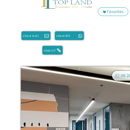
Favorites
share mail
share WA
copy url