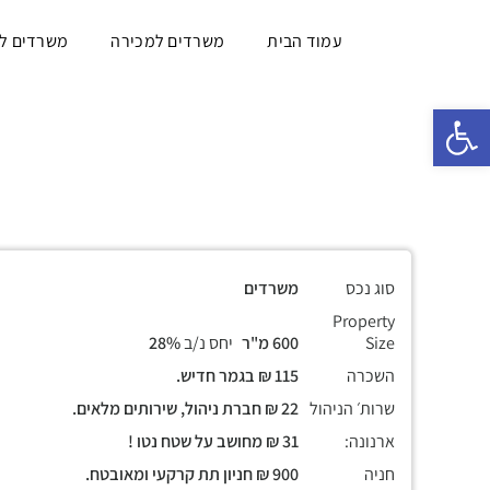
עמוד הבית
משרדים למכירה
משרדים ל
פתח סרגל נגישות
סוג נכס
משרדים
Property
Size
600 מ"ר
יחס נ/ב
28%
השכרה
115 ₪ בגמר חדיש.
שרות׳ הניהול
22 ₪ חברת ניהול, שירותים מלאים.
ארנונה:
31 ₪ מחושב על שטח נטו !
חניה
900 ₪ חניון תת קרקעי ומאובטח.