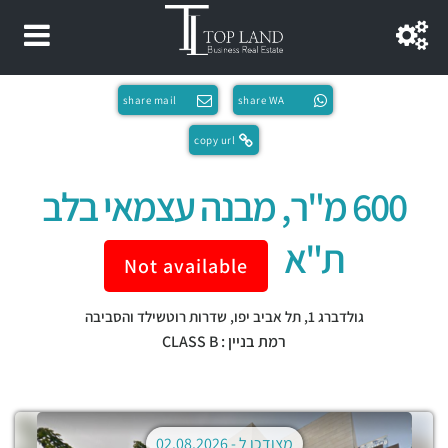
share mail
share WA
copy url
600 מ"ר, מבנה עצמאי בלב
ת"א
Not available
גולדברג 1,
תל אביב יפו
,
שדרות רוטשילד והסביבה
רמת בניין : CLASS B
מצודכן ל -
02.08.2026