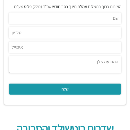
השירות כרוך בתשלום עמלת תיווך בסך חודש שכ״ד (כולל) פלוס מע״מ
שדרות רוטשילד והסביבה