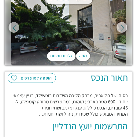
מפה
גלרית תמונות
תאור הנכס
הוספה למועדפים
בסוהו של תל אביב, מרחק הליכה משדרות רוטשילד, בניין עצמאי
ייחודי, 600 מטר בארבע קומות, גמר מרשים מרוהט קומפלט, ל-
45 עובדים, הנכס כולל גג ענק ומגניב ושתי חניות,
המחיר המבוקש כולל שכירות, ניהול ושתי חניות…
התרשמות יועץ הנדליין