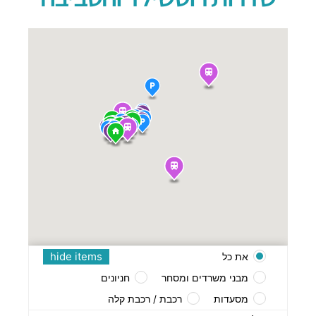
hide items
את כל
מבני משרדים ומסחר
חניונים
מסעדות
רכבת / רכבת קלה