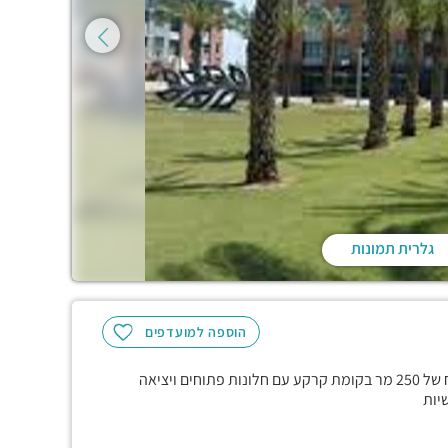
גלרית תמונות
הוספה למועדפים
במתחם GreenWork הירוק,על כביש 2, בבניין שוויץ החדיש, שטח של 250 מר בקומת קרקע עם חלונות פתוחים ויציאה
יות