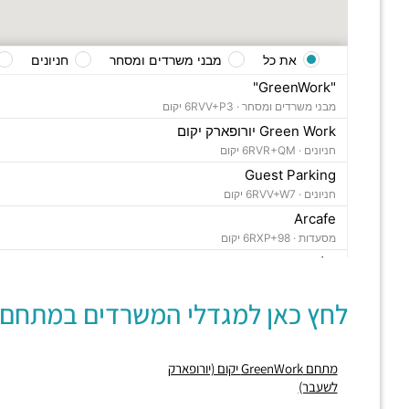
את כל
מבני משרדים ומסחר
חניונים
"GreenWork"
מבני משרדים ומסחר ·
6RVV+P3 יקום
Green Work יורופארק יקום
חניונים ·
6RVR+QM יקום
Guest Parking
חניונים ·
6RVV+W7 יקום
Arcafe
מסעדות ·
6RXP+98 יקום
דליצ'ס
מסעדות ·
6RXP+C9 יקום
לחץ כאן למגדלי המשרדים במתחם:
Fiori
מסעדות ·
6RXP+9J יקום
ארומה Aroma
מתחם GreenWork יקום (יורופארק
מסעדות ·
6RXP+9G יקום
לשעבר)
גלידה Dida