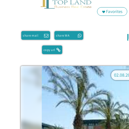
Favorites
share mail
share WA
copy url