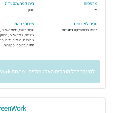
מרפסות
בית קפה/מסעדה
יש
מגוון
חניה לאורחים
שירותי ניהול
בחניון הקומפלקס בתשלום
שו
צ'לרים, גישה
ציבוריים, נגישות נכים, חני
נוחיות בקומה, מקלחות
למעבר לכל הנכסים האקטואליים - מתחם GreenWork יקום (יורופארק לשעבר)
GreenWork יק