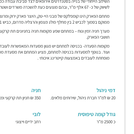
לשיווק של כ- 67 אלף מ"ר, ובהם מוצעים כעת להשכרה משרדים ושטחי מסחר בגדלים שונים.
מתחם הפארק הינו קומפלקס של מבני היי-טק, היוצר פארק ירוק ומרוצף
ממוקם בסמוך לכביש 2 בין מחלף פולג מצפון והרצליה מדרום, כביש 531 ,ונתיבי איילון,
תושבי הפארק.
ועוד. בנוסף למסעדות בכניסה למתחם, מציע המתחם את מסעדת מסטינ
מופחתת לעובדים באמצעות קייטרינג איכותי .
דמי ניהול
חניה
20 ₪ למ"ר חברת ניהול, שירותים מלאים.
350 ₪ חניון תת קרקעי ומאובטח.
גודל קומה טיפוסית
לובי
כ 2500 מ"ר
רחב ידיים וייצוגי