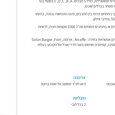
השילוב הייחודי של בנייה בסטנדרטים אירופאים לצד סביבת עבודה כפרית ופסטורלית, כולל 5 מבנים: E ,D ,C ,B ,A בשטח בנוי
 במתחם פנימי בין המבנים, נהנה מנגישות גבוהה, בהיותו
מערך חניה זמין ונוח – במתחם שפע מקומות חניה בחניונים תת קרקעיים או בחניונים פתוחים סה"כ 2300 מקומות חניה, לרווחת
מקומות הסעדה- בכניסה למתחם יש מגוון מסעדות המאפשרות לעובדים אפשרויות בחירה : Arcaffe , ארומה, Salon Burger ,Fiori
ג, קפיטריה ושימוש בשני חדרי אוכל של הקיבוץ בעלות
ארנונה
9 ₪ למ"ר מחושב על שטח ברוטו!
מעליות
2 בכל לובי