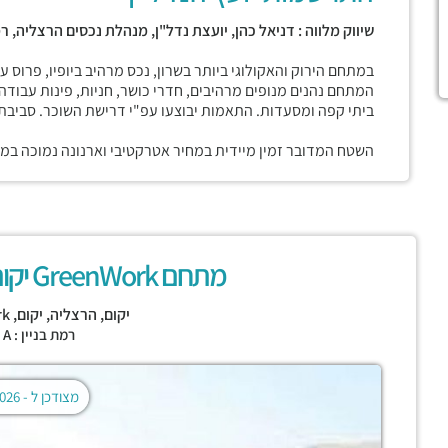
שיווק מלווה : דניאל כהן, יועצת נדל"ן, מנהלת נכסים הרצליה, ר
המתחם נהנים מנופים מרהיבים, חדרי כושר, חניות, פינות עבודה ח
ביתי קפה ומסעדות. התאמות יבוצעו עפ"י דרישת השוכר. סביבת 
השטח המדובר זמין מיידית במחיר אטרקטיבי וארנונה נמוכה במי
מתחם GreenWork יקום (יורופארק לשעבר)
יקום,
הרצליה
,
יקום
,
rk
רמת בניין : CLASS A
מצודכן ל -
02.08.2026