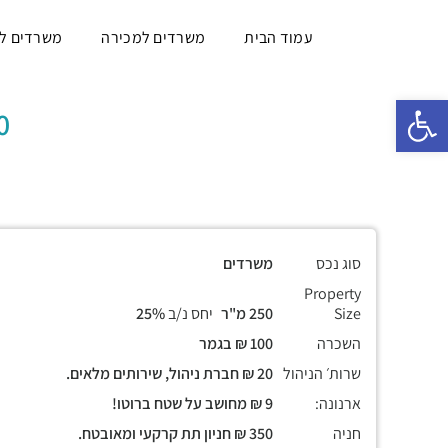
עמוד הבית
משרדים למכירה
משרדים ל
פתח סרגל נגישות
250 מר פתו
סוג נכס
משרדים
Property
Size
250 מ"ר
יחס נ/ב
25%
השכרה
100 ₪ בגמר
שרות׳ הניהול
20 ₪ חברת ניהול, שירותים מלאים.
ארנונה:
9 ₪ מחושב על שטח ברוטו!
חניה
350 ₪ חניון תת קרקעי ומאובטח.