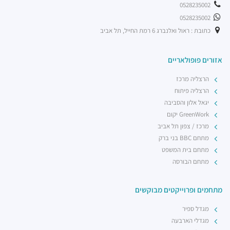
0528235002
0528235002
כתובת : ראול ואלנברג 6 רמת החייל, תל אביב
אזורים פופולאריים
הרצליה מרכז
הרצליה פיתוח
יגאל אלון והסביבה
GreenWork יקום
מרכז / צפון תל אביב
מתחם BBC בני ברק
מתחם בית המשפט
מתחם הבורסה
מתחמים ופרוייקטים מבוקשים
מגדל ספיר
מגדלי הארבעה