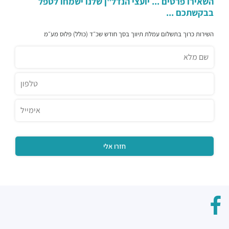
השאירו פרטים ... יועצי הנדל"ן שלנו ישמחו לטפל
בבקשתכם ...
השירות כרוך בתשלום עמלת תיווך בסך חודש שכ״ד (כולל) פלוס מע״מ