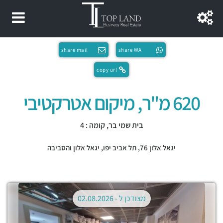
share mail
share WA
copy url
620 מ"ר, מיקום אטרקטיבי
בית שמי בר, קומה : 4
יגאל אלון 76,
תל אביב יפו
,
יגאל אלון והסביבה
מצודכן ל -
02.08.2026