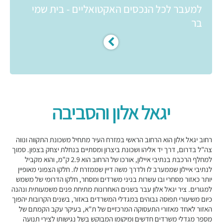
למעבר לכל הנכסים האקטואליים - בית שמי
בר
יגאל אלון והסביבה
רחוב יגאל אלון הוא הרחוב הראשי במזרח העיר מתחיל משכונת התקווה ונווה
צה"ל בדרום, דרך יד אליהו ושכונת ביצרון ומסתיים בנחלת יצחק בצפון. סמוך
למחלף הרכבת בנתיבי איילון, אורכו של הרחוב הוא 2.9 ק"מ, והוא מקביל
לנתיבי איילון שממערב לו ולדרך משה דיין שממזרח לו. חלקו הצפוני מאופיין
יותר כאזור מסחרי ובו עשרות בניני משרדים ומסחר, חלקו הדרומי של משמש
למגורים. ציר יגאל אלון עבר בשנים האחרונות מתיחת פנים משמעותית ונהנה
כיום משיעורי תפוסה גבוהים במגדלי המשרדים באזור, בשנים הקרובות יהפוך
האזור לאחד מאזורי התעסוקה המרכזיים של ת"א, בעיקר עקב הקמתם של
מספר מגדלי משרדים חדשים ומיקומו המבוקש בשל נגישותו לצירי תנועה