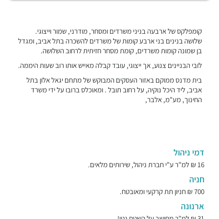
קומפלקס של ארבעה בניני משרדים ומסחר, מודרני, שמור וייצוגי.
שלושה בנינים בני ארבע קומות של משרדים להשכרה בתל אביב, ומגדל
בן שמונה קומות משרדים, קומת מסחר חזיתית לרחוב השלושה.
לובי הבניינים צנוע, אך ייצוגי, עובד קבלה מאייש אותו רוב שעות היממה.
בית מדנס ממוקם באזור העסקים המבוקש של מתחם יגאל אלון בתל
אביב, ליד היכל נוקיה, על רחוב תובל . ומאוכלס ברובו על ידי משרד
החינוך, מע"מ, אלבר,
דמי ניהול
16 ₪ למ"ר ע"י חברת ניהול, שירותים מלאים.
חניה
700 ₪ חניון תת קרקעי ומאובטח.
ארנונה
31 ₪ למ"ר מחושב על השטח נטו!