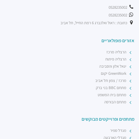
0528235002
0528235002
כתובת : ראול ואלנברג 6 רמת החייל, תל אביב
אזורים פופולאריים
הרצליה מרכז
הרצליה פיתוח
יגאל אלון והסביבה
GreenWork יקום
מרכז / צפון תל אביב
מתחם BBC בני ברק
מתחם בית המשפט
מתחם הבורסה
מתחמים ופרוייקטים מבוקשים
מגדל ספיר
מגדלי הארבעה