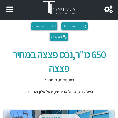
share mail
share WA
copy url
650 מ"ר,נכס פצצה במחיר
פצצה
בית מדנס, קומה : 2
השלושה 4-8,
תל אביב יפו
,
יגאל אלון והסביבה