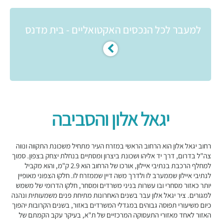
למעבר לכל הנכסים האקטואליים - בית מדנס
יגאל אלון והסביבה
רחוב יגאל אלון הוא הרחוב הראשי במזרח העיר מתחיל משכונת התקווה ונווה
צה"ל בדרום, דרך יד אליהו ושכונת ביצרון ומסתיים בנחלת יצחק בצפון. סמוך
למחלף הרכבת בנתיבי איילון, אורכו של הרחוב הוא 2.9 ק"מ, והוא מקביל
לנתיבי איילון שממערב לו ולדרך משה דיין שממזרח לו. חלקו הצפוני מאופיין
יותר כאזור מסחרי ובו עשרות בניני משרדים ומסחר, חלקו הדרומי של משמש
למגורים. ציר יגאל אלון עבר בשנים האחרונות מתיחת פנים משמעותית ונהנה
כיום משיעורי תפוסה גבוהים במגדלי המשרדים באזור, בשנים הקרובות יהפוך
האזור לאחד מאזורי התעסוקה המרכזיים של ת"א, בעיקר עקב הקמתם של