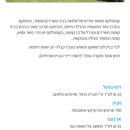
קומפלקס מפואר וחדיש של שלושה בניני משרדים ומסחר, הממוקם
במרכז אזור התעשייה הרצליה פיתוח, הפרויקט מורכב משני בנינים בני 4
קומות משרדים ומגדל של 13 קומות, בקומפלקס יש חדר כושר וספא,
קומת המסחר פעילה ומבוקשת..
לכל בניין לובי מושקע ומאויש בעובד קבלה רוב שעות היממה.
חניון שמור ומקורה עומד לרשות דיירי הבניין ואורחיהם,
דמי ניהול
16 ₪ למ"ר ע"י חברת ניהול, שירותים מלאים.
חניה
700 ₪ חניון תת קרקעי ומאובטח.
ארנונה
31 ₪ למ"ר מחושב על השטח נטו!