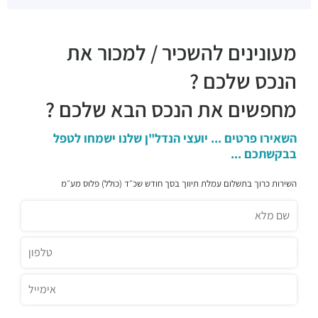
פיצה סיציליאנו
מסעדות ·
שדרות אבא אבן 5, הרצליה
דומינוס פיצה
מעונינים להשכיר / למכור את
מסעדות ·
שדרות אבא אבן 1, הרצליה
ג'ירף
הנכס שלכם ?
מסעדות ·
המנופים 9, הרצליה
מחפשים את הנכס הבא שלכם ?
מסעדת פת קואה
מסעדות ·
גלגלי הפלדה 6, הרצליה
השאירו פרטים ... יועצי הנדל"ן שלנו ישמחו לטפל
מסעדת Gute
בבקשתכם ...
מסעדות ·
שדרות אבא אבן 8, הרצליה
פילאף פוד בר
השירות כרוך בתשלום עמלת תיווך בסך חודש שכ״ד (כולל) פלוס מע״מ
מסעדות ·
החרש 3, הרצליה
אגאדיר - הרצליה
מסעדות ·
המנופים 9, הרצליה
זוזוברה הרצליה
מסעדות ·
אריה שנקר 7, הרצליה
קיוטו
מסעדות ·
אריה שנקר 7, הרצליה
מינאטו