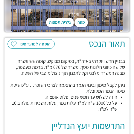
מפה
גלרית תמונות
תאור הנכס
הוספה למועדפים
בבניין חדש ויוקרתי באזה"ת, במיקום מבוקש, קומה שש עשרה,
שלושה כיווני חלונות מסך, משרד של 676 מ"ר, ברמת מעטפת,
מבנה המשרד מלבני וקל לתכנון תוך ניצול מיטבי של השטח.
ניתן לקבל מימון ובינוי הגמר בהתאמה לצרכי השוכר… ע"פ שיטת
מימון הגמר המקובלת :
חוזה לשלוש עד חמש שנים, פלוס אופציה.
על כל 1000 ש"ח למ"ר עלות גמר, עלות השכירות עולה ב 10
ש"ח למ"ר.
התרשמות יועץ הנדליין