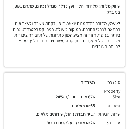
שיווק מלווה : טל דודו הלוי יועץ נדל"ן מנהל נכסים, מתחם
BBC,
בני ברק
לטעמי, מדובר בהזדמנות יוצאת דופן, לקחת משרד ולעצב אותו
בהתאם לצרכי החברה, במיקום מעולה, בפרויקט בסטנדרט גבוה
ביותר. בנוסף, אזור זה מציע המון פתרונות של תחבורה ציבורית,
מגוון רחב של מסעדות ובתי קפה משובחים וחנויות לייף סטייל
לרווחת העובדים.
סוג נכס
משרדים
Property
Size
676 מ"ר
יחס נ/ב
24%
השכרה
65 ₪ מעטפת!
שרות׳ הניהול
17 ₪ חברת ניהול, שירותים מלאים.
ארנונה:
26 ₪ מחושב על שטח ברוטו!