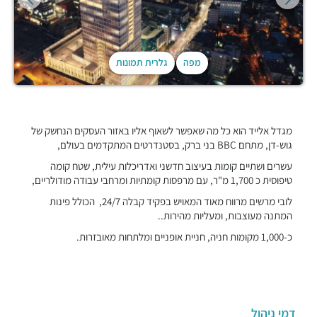
מפה
גלרית תמונות
מגדל אלייד הוא כל מה שאפשר לשאוף אליו באזור העסקים הנחשק של
גוש-דן, מתחם BBC בני ברק, בסטנדרטים המתקדמים בעולם,
‬עשרים ושתיים קומות‭ ‬בעיצוב‭ ‬חדשני‭ ‬ואדריכלות‭
‬עילית,‭ ‬
‬טיפוסית‭ ‬כ‭ ‬1,700‭ ‬מ‭"‬ר, עם מרפסות קומתיות ו
מרחבי עבודה מודולריים,
לובי מרשים מרווח מאוד המאויש בפקיד קבלה 24/7, הכולל פינות
המתנה מעוצבות, ומעליות מהירות..
כ-1,000 מקומות חניה, חניית אופניים ומלתחות מאובזרות.
דמי ניהול