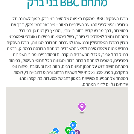
מתחם BBC בני ברק
מרכז העסקים BBC, ממוקם בצפונה של העיר בני ברק, סמוך לשכונת תל
גיבורים ונגיש לצירי התנועה העיקריים באזור – ציר זאב זבוטינסקי, דרך אם
המושבות, דרך מבצע קדש ורחוב בן-גוריון, החוצץ בין רמת גן ובני ברק.
המתחם נחשב לאטרקטיבי ביותר, בשל הימצאותו במיקום גאוגרפי ואסטרטגי
מצוין במרכז המטרופולין ובנגישותו למערכות תחבורה מגוונות, מרכז העסקים
החדש מהווה אלטרנטיבה להיצע המשרדים במתחם הבורסה ברמת גן, ברמת
החייל בתל אביב, מגדלי המשרדים היוקרתיים והמודרניים ומחירי השכירות
הסבירים, מושכים למתחם חברות רבות ומגוונות מכל תחומי העיסוק, בפיתוח
המתחם הושם דגש על תכנון חניונים רבים, חזות נאה ומעוצבת, פיתוח נופי
מתקדם, מפרט טכני ואיכותי של תשתיות הרחוב וריהוט רחוב ייחודי, קומות
המסחר של הבניינים מאוישות במגוון רחב של מסעדות בתי קפה ונותני
שרותים נלווים לדירי המתחם,