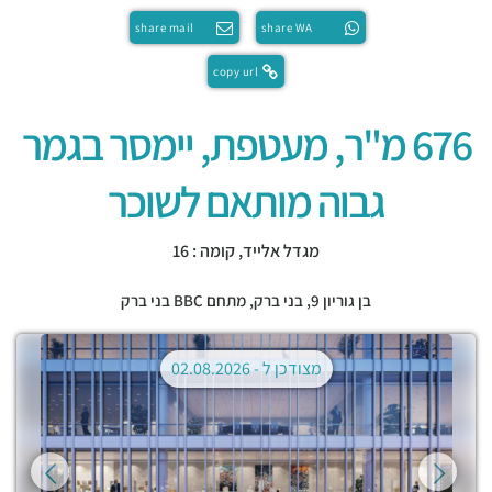
share mail
share WA
copy url
676 מ"ר, מעטפת, יימסר בגמר
גבוה מותאם לשוכר
מגדל אלייד, קומה : 16
בן גוריון 9,
בני ברק
,
מתחם BBC בני ברק
מצודכן ל -
02.08.2026